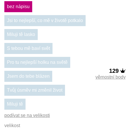
bez nápisu
Jsi to nejlepší, co mě v životě potkalo
Miluji tě lasko
S tebou mě baví svět
Pro tu nejlepší holku na světě
129
Jsem do tebe blázen
věrnostní body
Tvůj úsměv mi změnil život
Miluji tě
podívat se na velikosti
velikost