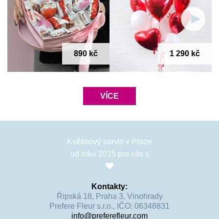
890 kč
1 290 kč
VÍCE
Květinový servis v Praze
od roku 2015 pro vás s
Kontakty:
Řipská 18, Praha 3, Vinohrady
Prefere Fleur s.r.o., IČO: 06348831
info@preferefleur.com