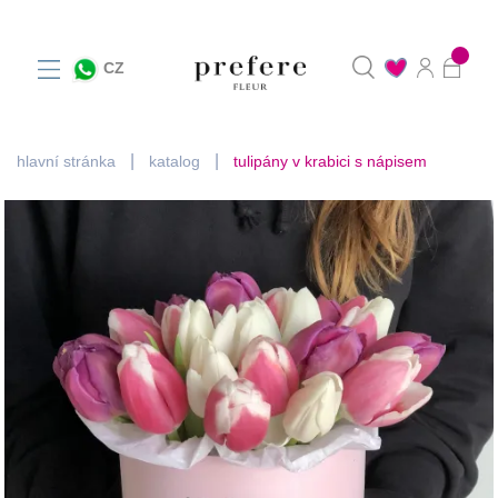
0
CZ
hlavní stránka
katalog
tulipány v krabici s nápisem