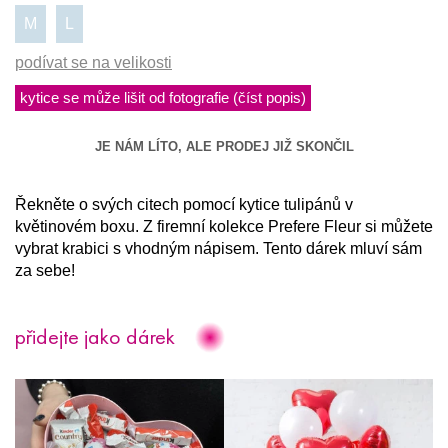
M
L
podívat se na velikosti
kytice se může lišit od fotografie (číst popis)
JE NÁM LÍTO, ALE PRODEJ JIŽ SKONČIL
Řekněte o svých citech pomocí kytice tulipánů v
květinovém boxu. Z firemní kolekce Prefere Fleur si můžete
vybrat krabici s vhodným nápisem. Tento dárek mluví sám
za sebe!
přidejte jako dárek