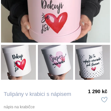
1 290 kč
Tulipány v krabici s nápisem
nápis na krabičce