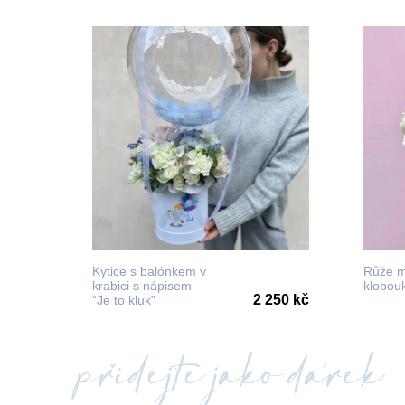
Kytice s balónkem v
Růže m
krabici s nápisem
klobouk
2 250 kč
“Je to kluk”
přidejte jako dárek