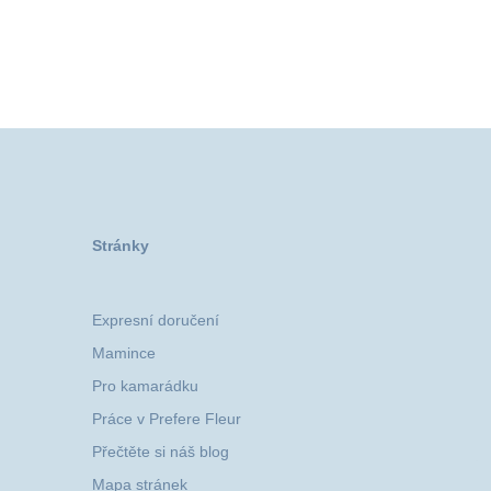
Stránky
Expresní doručení
Mamince
Pro kamarádku
Práce v Prefere Fleur
Přečtěte si náš blog
Mapa stránek