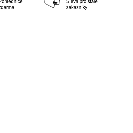
Pohlednice
Sleva pro stálé
zdarma
zákazníky