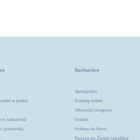
ce
Spolupráce
Spolupráce
větin a platba
Katalog květin
Věrnostní program
ní zákazníků
Svatba
í podmínky
Květiny do firem
y
Rozvoz po České republice