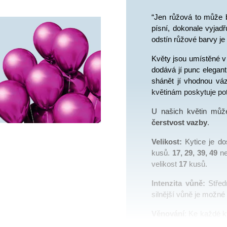
“Jen růžová to může b
písní, dokonale vyjadř
odstín růžové barvy je
Květy jsou umístěné v 
dodává jí punc elegant
shánět jí vhodnou váz
květinám poskytuje pot
U našich květin můž
čerstvost vazby
.
Velikost:
 Kytice je do
kusů. 
17, 29, 39, 49
 n
velikost
17 
kusů. 
Intenzita vůně: 
Střed
silnější vůně je možné 
Věnování
: Ke každé ky
Pokud si přejete pos