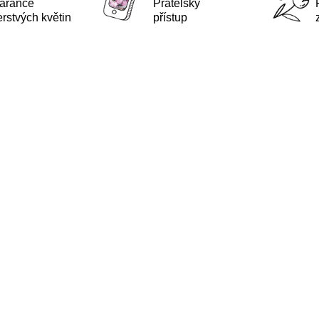
arance
Přátelský
erstvých květin
přístup