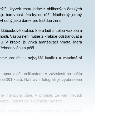
ýt”. Úryvek textu jedné z oblíbených českých 
uje barevnost této kytice růží. Nádherný jemný 
 vhodný jako dárek pro každou ženu. 
kloboukové krabici, která ladí s celou vazbou a 
nosti. Vazbu není nutné z krabice odstraňovat a 
u. V krabici je vlhká aranžovací hmota, která 
řebnou vláhu a péči. 
eme zaručit tu 
nejvyšší kvalitu a maximální 
stupná v pěti velikostech v závislosti na počtu 
ebo 
101
 kusů. Na hlavní fotografii je vyobrazena 
ně intenzivní vůně. V případě, že vám nevadí 
vazbu umístit do jakýchkoliv prostor. 
tici 
zdarma
 obdržíte pohlednici pro vaše přání. 
lat kytici rovnou příjemci, rádi váš vzkaz 