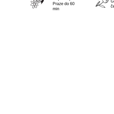
G
Praze do 60
č
min