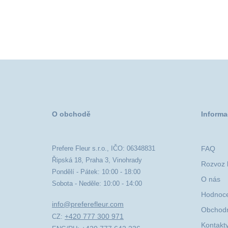
O obchodě
Informa
Prefere Fleur s.r.o., IČO: 06348831
FAQ
Řipská 18, Praha 3, Vinohrady
Rozvoz k
Pondělí - Pátek: 10:00 - 18:00
O nás
Sobota - Neděle: 10:00 - 14:00
Hodnoce
info@preferefleur.com
Obchodn
+420 777 300 971
CZ:
Kontakt