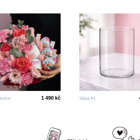
1 490 kč
 srdce
Váza #1