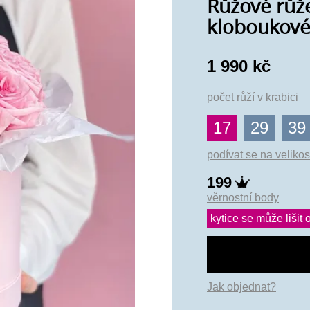
Růžové růž
kloboukové 
1 990 kč
počet růží v krabici
17
29
39
podívat se na velikos
199
věrnostní body
kytice se může lišit o
Jak objednat?