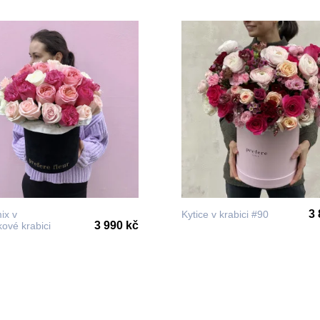
3 
ix v
Kytice v krabici #90
3 990 kč
ové krabici