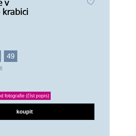
e v
krabici
49
ti
d fotografie (číst popis)
koupit