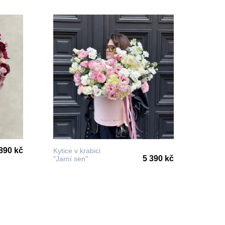
890 kč
Kytice v krabici
5 390 kč
"Jarní sen"