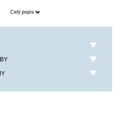
utné text přání napsat do okénka “Text vzkazu” 
Celý popis
 objednávky”).
 nákupem jakýchkoliv produktů na našem e-
ck
, který můžete při registraci na našem webu 
další objednávky.
růžové barvy, které symbolizují něhu, jemnost 
BY
NY