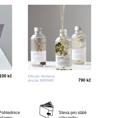
100 kč
Difuzér Verbena
790 kč
drizzle MERAKI
Pohlednice
Sleva pro stálé
zdarma
zákazníky