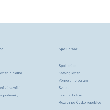
ce
Spolupráce
Spolupráce
větin a platba
Katalog květin
Věrnostní program
ní zákazníků
Svatba
í podmínky
Květiny do firem
y
Rozvoz po České republice