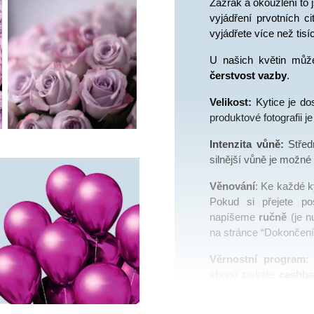
Zázrak a okouzlení to j
vyjádření prvotních ci
vyjádřete více než tis
U našich květin můž
čerstvost vazby
.
Velikost:
 Kytice je d
produktové fotografii j
Intenzita vůně: 
Střed
silnější vůně je možné 
Věnování
: Ke každé ky
Pokud si přejete pos
napíšeme 
ručně 
(je n
na stránce “Dokončení
Věrnostní program
:
shopu získáte 
cashba
využít formou slev na 