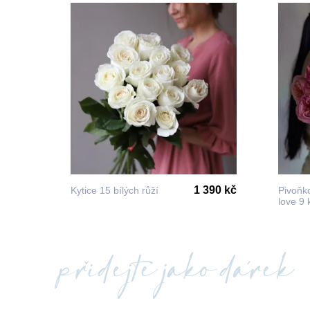
1 390 kč
Kytice 15 bílých růží
Pivoňk
love 9 
přidejte jako dárek