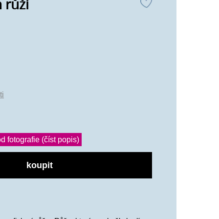
 růží
ti
d fotografie (číst popis)
koupit