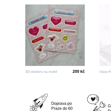
200 kč
3D stickers na mobil
Váza #
Doprava po
G
Praze do 60
č