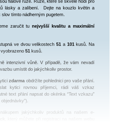
sou fialové růže. Růže, které se skvěle hodí pro 
tů lásky a zalíbení.  Dejte na kouzlo květin a 
íc slov tímto nádherným pugetem. 
eme zaručit tu 
nejvyšší kvalitu a maximální 
ostupná ve dvou velikostech 
51
 a 
101
 kusů. Na 
e vyobrazeno 
51
 kusů.
ně intenzivní vůně. V případě, že vám nevadí 
vazbu umístit do jakýchkoliv prostor. 
tici 
zdarma
 obdržíte pohlednici pro vaše přání. 
lat kytici rovnou příjemci, rádi váš vzkaz 
utné text přání napsat do okénka “Text vzkazu” 
 objednávky”).
 nákupem jakýchkoliv produktů na našem e-
ck
, který můžete při registraci na našem webu 
další objednávky.