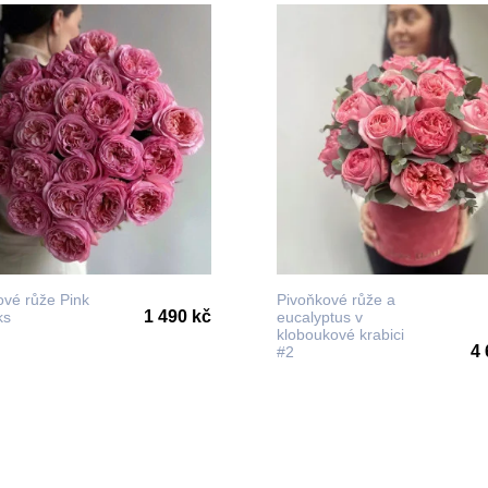
ové růže Pink
Pivoňkové růže a
1 490 kč
ks
eucalyptus v
kloboukové krabici
4 
#2