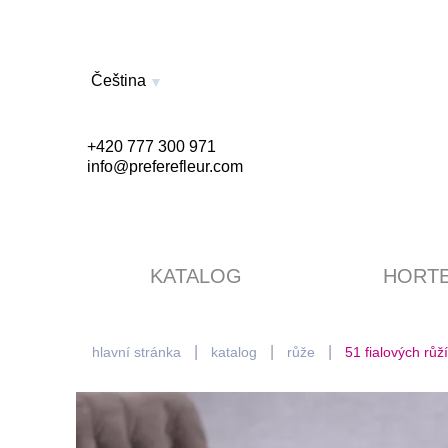
Čeština
+420 777 300 971
info@preferefleur.com
KATALOG
HORTE
hlavní stránka
katalog
růže
51 fialových růží