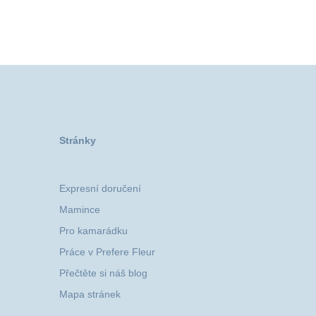
Stránky
Expresní doručení
Mamince
Pro kamarádku
Práce v Prefere Fleur
Přečtěte si náš blog
Mapa stránek