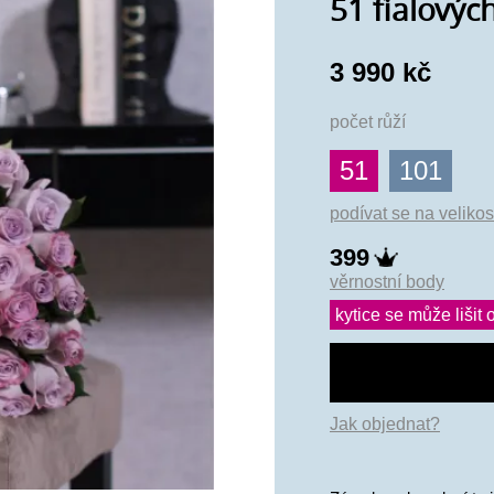
51 fialových
3 990 kč
počet růží
51
101
podívat se na velikos
399
věrnostní body
kytice se může lišit o
Jak objednat?