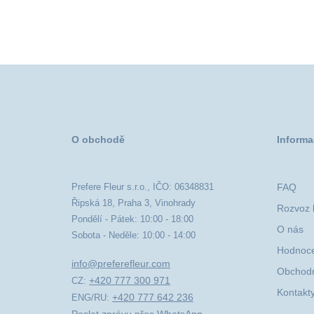
O obchodě
Informa
Prefere Fleur s.r.o., IČO: 06348831
FAQ
Řipská 18, Praha 3, Vinohrady
Rozvoz k
Pondělí - Pátek: 10:00 - 18:00
O nás
Sobota - Neděle: 10:00 - 14:00
Hodnoce
info@preferefleur.com
Obchodn
+420 777 300 971
CZ:
Kontakt
+420 777 642 236
ENG/RU: