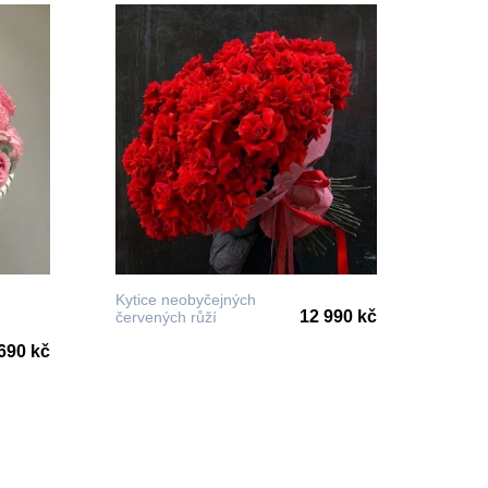
Kytice neobyčejných
12 990 kč
červených růží
690 kč