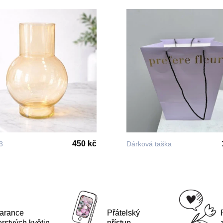
450 kč
3
Dárková taška
arance
Přátelský
erstvých květin
přístup