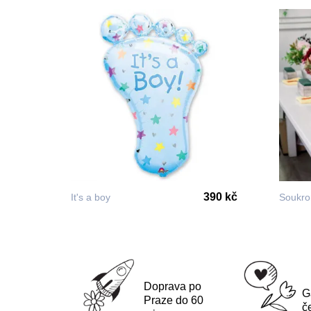
390 kč
It's a boy
Soukro
Doprava po
G
Praze do 60
č