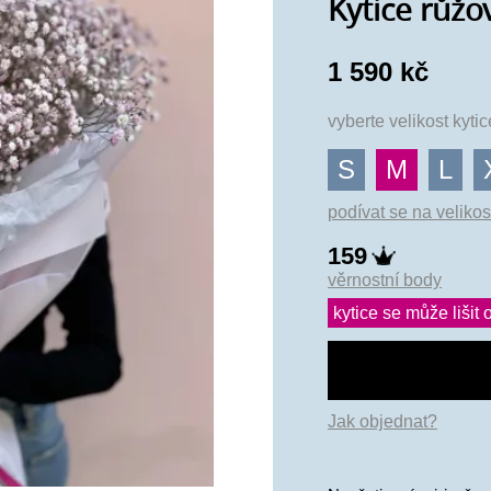
Kytice růžo
1 590 kč
vyberte velikost kyti
S
M
L
podívat se na velikos
159
věrnostní body
kytice se může lišit o
Jak objednat?