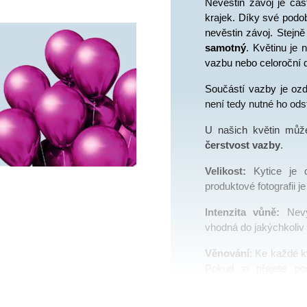
Nevěstin závoj je čas
krajek. Díky své podob
nevěstin závoj. Stejně
samotný
. Květinu je 
vazbu nebo celoroční 
Součástí vazby je ozdo
není tedy nutné ho ods
U našich květin můž
čerstvost vazby
.
Velikost:
 Kytice je 
produktové fotografii j
Intenzita vůně: 
Nev
vhodná do jakýchkoliv 
Věnování
: Ke každé ky
Pokud si přejete pos
napíšeme 
ručně 
(je n
na stránce “Dokončení