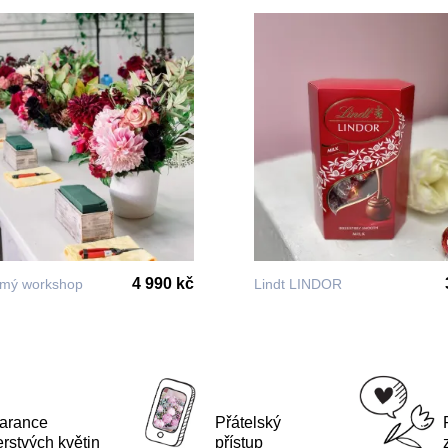
4 990 kč
mý workshop
Lindt LINDOR
arance
Přátelský
erstvých květin
přístup