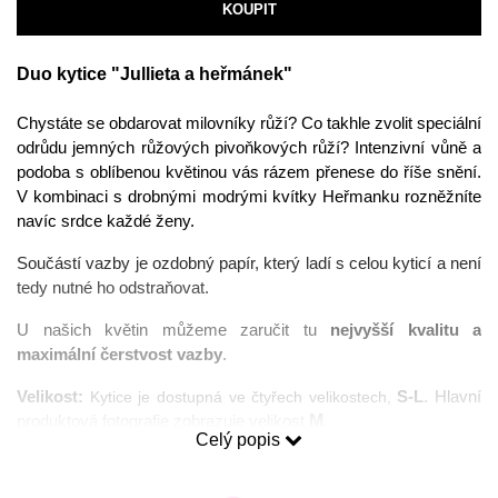
KOUPIT
Duo kytice "Jullieta a heřmánek"
Chystáte se obdarovat milovníky růží? Co takhle zvolit speciální 
odrůdu jemných růžových pivoňkových růží? Intenzivní vůně a 
podoba s oblíbenou květinou vás rázem přenese do říše snění. 
V kombinaci s drobnými modrými kvítky Heřmanku rozněžníte 
navíc srdce každé ženy. 
Součástí vazby je ozdobný papír, který ladí s celou kyticí a není 
tedy nutné ho odstraňovat.
U našich květin můžeme zaručit tu 
nejvyšší kvalitu a 
maximální čerstvost vazby
.
Velikost:
Kytice je dostupná ve čtyřech velikostech,
 S-L
. Hlavní 
M
produktová fotografie zobrazuje velikost 
.
Celý popis
Intenzita vůně: 
Intenzivní vůně pivoňkových růží. V případě, že 
vám nevadí silnější vůně je možné vazbu umístit do jakýchkoliv 