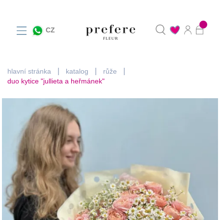
0
CZ
hlavní stránka
katalog
růže
duo kytice "jullieta a heřmánek"