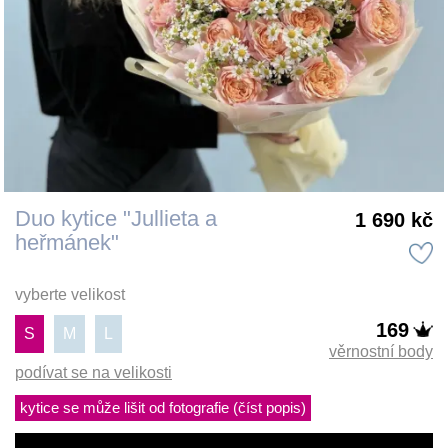
Duo kytice "Jullieta a
1 690 kč
heřmánek"
vyberte velikost
169
S
M
L
věrnostní body
podívat se na velikosti
kytice se může lišit od fotografie (číst popis)