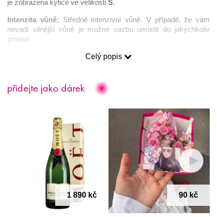
je zobrazena kytice ve velikosti 
S
.
Intenzita vůně: 
Středně intenzivní vůně. V případě, že vám 
nevadí silnější vůně je možné vazbu umístit do jakýchkoliv 
prostor. 
Celý popis
Věnování
: Ke každé kytici 
zdarma
 obdržíte pohlednici pro vaše 
přání. Pokud si přejete poslat kytici rovnou příjemci, rádi váš 
vzkaz napíšeme 
ručně 
(je nutné text přání napsat do okénka 
přidejte jako dárek
“Text vzkazu” na stránce “Dokončení objednávky”).
Věrnostní program
: nákupem jakýchkoliv produktů na našem 
e-shopu získáte 
cashback
, který můžete při registraci na 
našem webu využít formou slev na další objednávky.
Darujte květinu s hlubokou symbolikou, která potěší každou 
ženu.
1 890 kč
90 kč