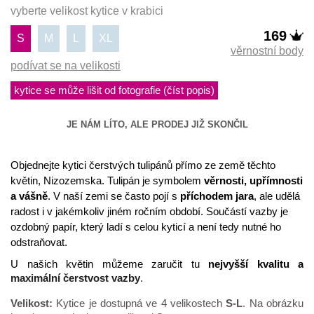
vyberte velikost kytice v krabici
169
S
M
L
XL
věrnostní body
podívat se na velikosti
kytice se může lišit od fotografie (číst popis)
JE NÁM LÍTO, ALE PRODEJ JIŽ SKONČIL
Objednejte kytici čerstvých tulipánů přímo ze země těchto 
květin, Nizozemska. Tulipán je symbolem 
věrnosti, upřímnosti 
a vášně
. V naší zemi se často pojí s 
příchodem jara
, ale udělá 
radost i v jakémkoliv jiném ročním období. Součástí vazby je 
ozdobný papír, který ladí s celou kyticí a není tedy nutné ho 
odstraňovat.
U našich květin můžeme zaručit tu 
nejvyšší kvalitu a 
maximální čerstvost vazby
.
Velikost:
 Kytice je dostupná ve 4 velikostech 
S-L
. Na obrázku 