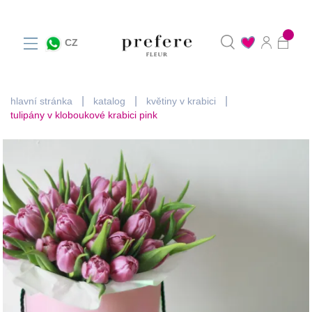
0
CZ
hlavní stránka
katalog
květiny v krabici
tulipány v kloboukové krabici pink