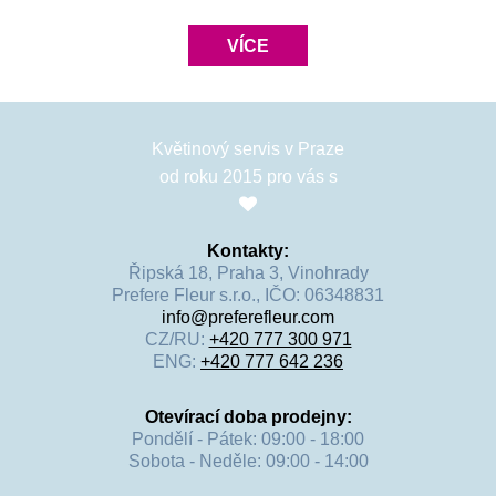
Darujte krásnou a jemnou květinu, která je čistá jako sama 
skutečná láska. 
VÍCE
Květinový servis v Praze
od roku 2015 pro vás s
Kontakty:
Řipská 18, Praha 3, Vinohrady
Prefere Fleur s.r.o., IČO: 06348831
info@preferefleur.com
CZ/RU:
+420 777 300 971
ENG:
+420 777 642 236
Otevírací doba prodejny:
Pondělí - Pátek: 09:00 - 18:00
Sobota - Neděle: 09:00 - 14:00