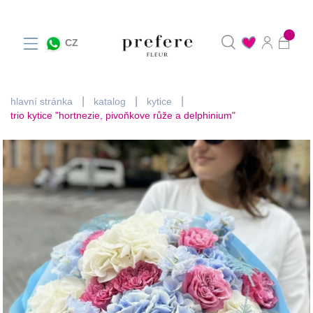
0
CZ
hlavní stránka
katalog
kytice
trio kytice "hortnezie, pivoňkove růže a delphinium"