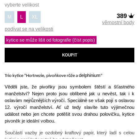
vyberte velikost
389
M
L
XL
věrnostní body
podívat se na velikosti
kytice se může lišit od fotografie (číst popis)
KOUPIT
delphinium
Trio kytice "Hortnezie, pivoňkove růže a
"
Věděli jste, že pivoňky jsou symbolem štěstí a šťastného 
manželství? Nejen proto jsou oblíbené jak u nevěst, tak i k 
oslavám nejrůznějších výročí. Speciálně se však pojí s oslavou 
12. výročí manželství. Ať už tedy slavíte tuto výjimečnou 
událost nebo jen chcete potěšit svou drahou polovičku, kytice 
pivoněk je ideální volbou. 
Součástí vazby je ozdobný kraftový papír, který ladí s celou 