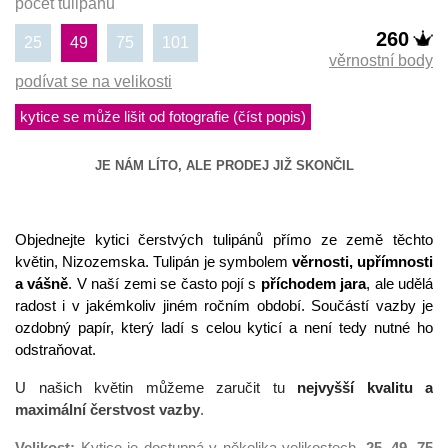
počet tulipánů
260
25
49
75
101
věrnostní body
podívat se na velikosti
kytice se může lišit od fotografie (číst popis)
JE NÁM LÍTO, ALE PRODEJ JIŽ SKONČIL
Objednejte kytici čerstvých tulipánů přímo ze země těchto 
květin, Nizozemska. Tulipán je symbolem 
věrnosti, upřímnosti 
a vášně
. V naší zemi se často pojí s 
příchodem jara
, ale udělá 
radost i v jakémkoliv jiném ročním období. Součástí vazby je 
ozdobný papír, který ladí s celou kyticí a není tedy nutné ho 
odstraňovat.
U našich květin můžeme zaručit tu 
nejvyšší kvalitu a 
maximální čerstvost vazby
.