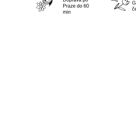
G
Praze do 60
č
min