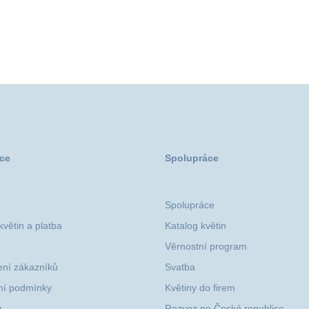
ce
Spolupráce
Spolupráce
větin a platba
Katalog květin
Věrnostní program
ní zákazníků
Svatba
í podmínky
Květiny do firem
y
Rozvoz po České republice