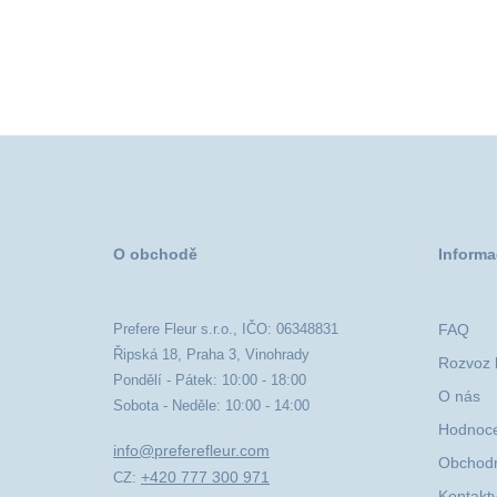
O obchodě
Informa
Prefere Fleur s.r.o., IČO: 06348831
FAQ
Řipská 18, Praha 3, Vinohrady
Rozvoz k
Pondělí - Pátek: 10:00 - 18:00
O nás
Sobota - Neděle: 10:00 - 14:00
Hodnoce
info@preferefleur.com
Obchodn
+420 777 300 971
CZ:
Kontakt