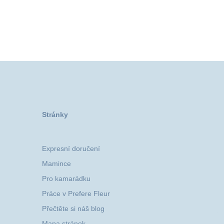
Stránky
Expresní doručení
Mamince
Pro kamarádku
Práce v Prefere Fleur
Přečtěte si náš blog
Mapa stránek