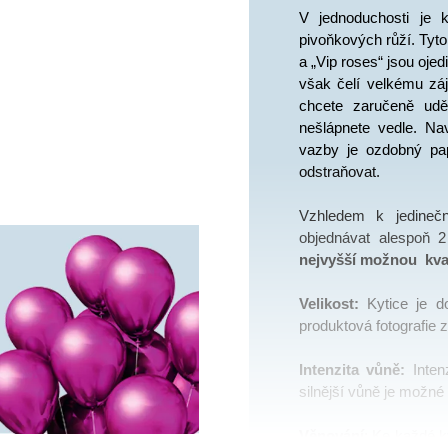
V jednoduchosti je 
pivoňkových růží. Tyto
a „Vip roses“ jsou ojedi
však čelí velkému zá
chcete zaručeně uděl
nešlápnete vedle. Na
vazby je ozdobný papí
odstraňovat. 
Vzhledem k jedinečn
nejvyšší možnou  kval
Velikost:
 Kytice je d
produktová fotografie z
Intenzita vůně: 
Inte
silnější vůně je možné 
Věnování
: Ke každé ky