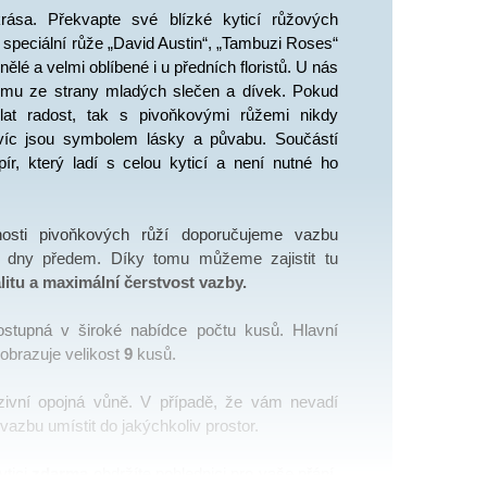
krása. Překvapte své
blízké kyticí růžových 
 speciální růže „David Austin“, „Tambuzi Roses“ 
nělé a velmi oblíbené i u předních floristů. U nás 
jmu ze strany mladých slečen a dívek. Pokud 
at radost, tak s pivoňkovými růžemi nikdy 
víc jsou symbolem lásky a půvabu. Součástí 
r, který ladí s celou kyticí a není nutné ho 
osti pivoňkových růží doporučujeme vazbu 
objednávat alespoň 2 dny předem. Díky tomu můžeme zajistit tu 
itu a maximální čerstvost vazby.
ostupná v široké nabídce počtu kusů. Hlavní 
obrazuje velikost 
9
 kusů.
nzivní opojná vůně. V případě, že vám nevadí 
vazbu umístit do jakýchkoliv prostor. 
tici 
zdarma
 obdržíte pohlednici pro vaše přání. 