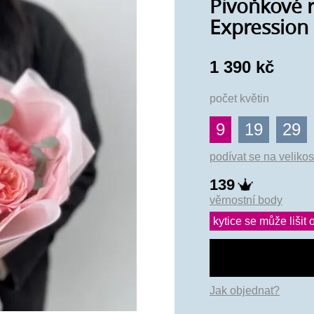
Pivoňkové 
Expression 
1 390 kč
počet květin
9
19
29
podívat se na velikos
139
věrnostní body
kytice se může lišit o
Jak objednat?