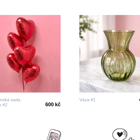
ýnská sada
Váza #1
600 kč
u #2