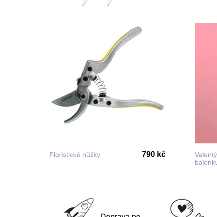
790 kč
Floristické nůžky
Valent
balonk
Doprava po