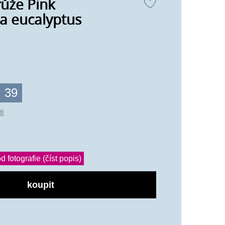
růže Pink
a eucalyptus
39
ti
d fotografie (číst popis)
koupit