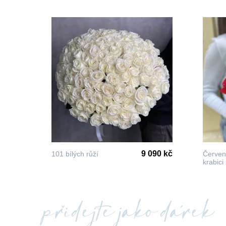
9 090 kč
101 bílých růží
Červen
krabici
přidejte jako dárek