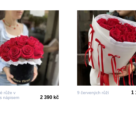
1 
é růže v
9 červených růží
2 390 kč
 s nápisem