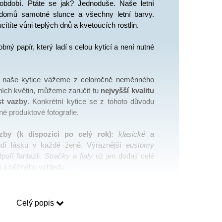
období. Ptáte se jak? Jednoduše. Naše letní 
omů samotné slunce a všechny letní barvy. 
ucítíte vůni teplých dnů a kvetoucích rostlin. 
ný papír, který ladí s celou kyticí a není nutné 
 naše kytice vážeme z celoročně neměnného 
ích květin, můžeme zaručit tu 
nejvyšší kvalitu 
st vazby
. Konkrétní kytice se z tohoto důvodu 
né produktové fotografie. 
by (k dispozici po celý rok)
: 
klasické a 
udí lásku v každé ženě. Výraznější 
eustomy
oří fantazii. 
Stračky
 a 
fialy
 už jen dodají celé 
ti a něžného vzhledu. 
 
dle ročního období:
ie, stračky
Celý popis
zie
ipány