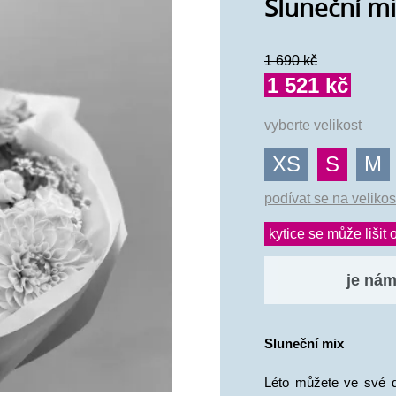
Sluneční m
1 690 kč
1 521 kč
vyberte velikost
XS
S
M
podívat se na velikos
kytice se může lišit o
je nám 
Sluneční mix 
Léto můžete ve své do