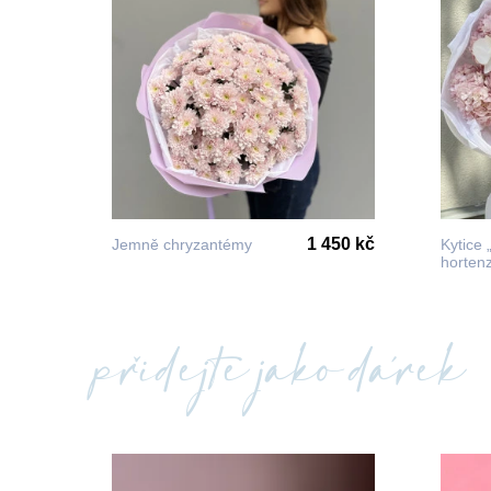
1 450 kč
Jemně chryzantémy
Kytice 
hortenz
přidejte jako dárek