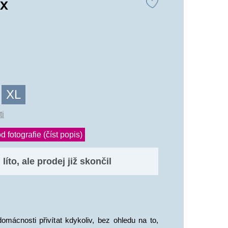
ix
XL
ti
d fotografie (číst popis)
líto, ale prodej již skončil
mácnosti přivítat kdykoliv, bez ohledu na to, 