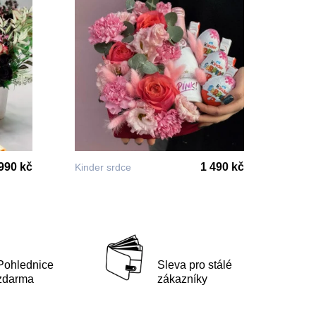
990 kč
1 490 kč
Kinder srdce
Pohlednice
Sleva pro stálé
zdarma
zákazníky