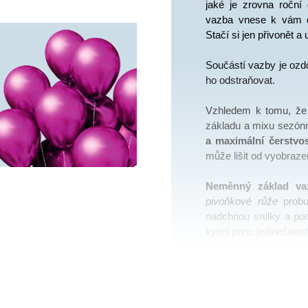
jaké je zrovna roční 
vazba vnese k vám d
Stačí si jen přivonět a 
Součástí vazby je ozdob
ho odstraňovat. 
Vzhledem k tomu, že
základu a mixu sezónn
a maximální čerstvo
může lišit od vyobraze
Neměnný základ vaz
pivoňkové růže 
prob
nadchnou snílky a podp
kytici punc jedinečnos
Mix sezónních květin
Léto – pivoňky, hortenz
Podzim – jiřiny, horten
Zima – pryskyřník, tul