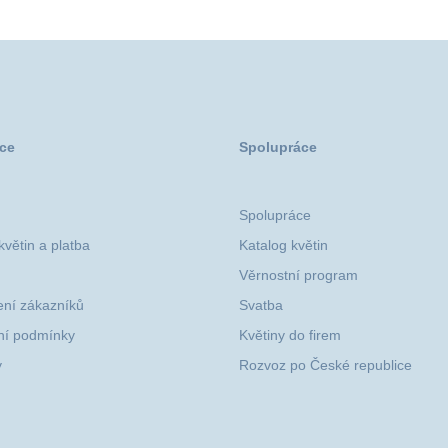
ce
Spolupráce
Spolupráce
větin a platba
Katalog květin
Věrnostní program
ní zákazníků
Svatba
í podmínky
Květiny do firem
y
Rozvoz po České republice