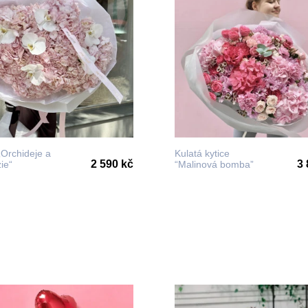
„Orchideje a
Kulatá kytice
2 590 kč
3 
ie“
“Malinová bomba”