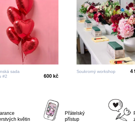
4 
ýnská sada
Soukromý workshop
600 kč
u #2
arance
Přátelský
erstvých květin
přístup