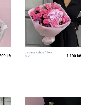
Jemná kytice "Jen
890 kč
1 190 kč
tak"