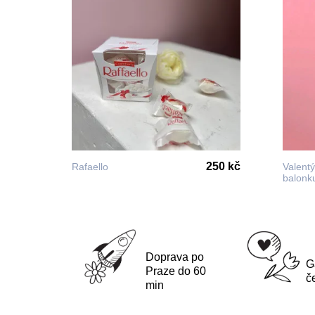
250 kč
Rafaello
Valent
balonk
Doprava po
G
Praze do 60
č
min