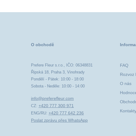
O obchodě
Informa
Prefere Fleur s.r.o., IČO: 06348831
FAQ
Řipská 18, Praha 3, Vinohrady
Rozvoz k
Pondělí - Pátek: 10:00 - 18:00
O nás
Sobota - Neděle: 10:00 - 14:00
Hodnoce
info@preferefleur.com
Obchodn
+420 777 300 971
CZ:
Kontakt
+420 777 642 236
ENG/RU:
Poslat zprávu přes WhatsApp