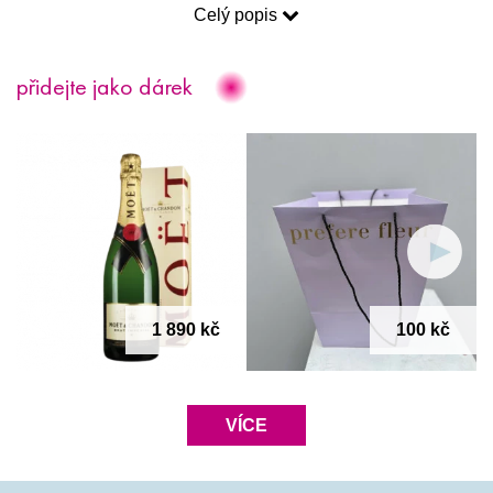
prostor. 
Celý popis
Věnování
: Ke každé kytici 
zdarma
 obdržíte pohlednici pro vaše 
přidejte jako dárek
přání. Pokud si přejete poslat kytici rovnou příjemci, rádi váš 
vzkaz napíšeme 
ručně 
(je nutné text přání napsat do okénka 
“Text vzkazu” na stránce “Dokončení objednávky”).
Věrnostní program
: Nákupem jakýchkoliv produktů na našem 
e-shopu získáte 
cashback
, který můžete při registraci na 
našem webu využít formou slev na další objednávky.
Darujte květinu s hlubokou symbolikou, která potěší každou 
ženu v jakémkoliv ročním období.
1 890 kč
100 kč
VÍCE