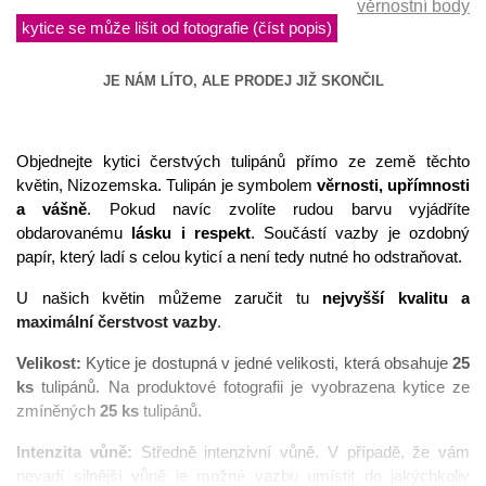
věrnostní body
kytice se může lišit od fotografie (číst popis)
JE NÁM LÍTO, ALE PRODEJ JIŽ SKONČIL
Objednejte kytici čerstvých tulipánů přímo ze země těchto 
květin, Nizozemska. Tulipán je symbolem 
věrnosti, upřímnosti 
a vášně
. Pokud navíc zvolíte rudou barvu vyjádříte 
obdarovanému 
lásku i respekt
. Součástí vazby je ozdobný 
papír, který ladí s celou kyticí a není tedy nutné ho odstraňovat.
U našich květin můžeme zaručit tu 
nejvyšší kvalitu a 
maximální čerstvost vazby
.
Velikost:
 Kytice je dostupná v jedné velikosti, která obsahuje 
25 
ks 
tulipánů. Na produktové fotografii je vyobrazena kytice ze 
zmíněných 
25 ks
 tulipánů. 
Intenzita vůně: 
Středně intenzivní vůně. V případě, že vám 
nevadí silnější vůně je možné vazbu umístit do jakýchkoliv 