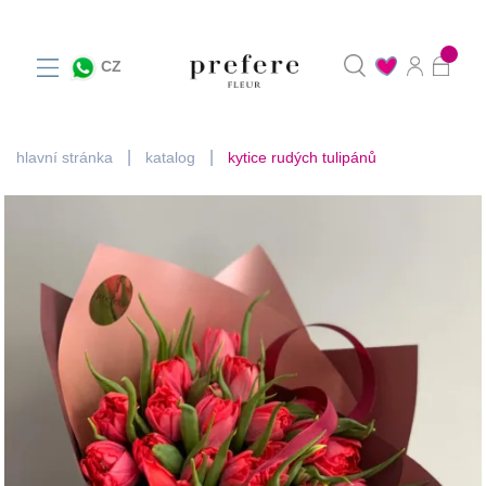
0
CZ
hlavní stránka
katalog
kytice rudých tulipánů