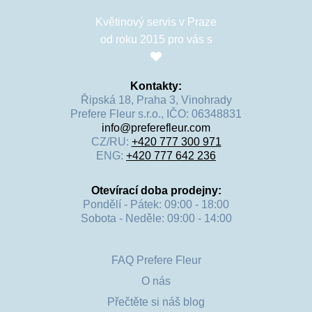
Květinový servis v Praze
od roku 2015 pro vás s
Kontakty:
Řipská 18, Praha 3, Vinohrady
Prefere Fleur s.r.o., IČO: 06348831
info@preferefleur.com
CZ/RU:
+420 777 300 971
ENG:
+420 777 642 236
Otevírací doba prodejny:
Pondělí - Pátek: 09:00 - 18:00
Sobota - Neděle: 09:00 - 14:00
FAQ Prefere Fleur
O nás
Přečtěte si náš blog