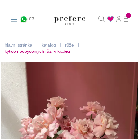
0
CZ
hlavní stránka
katalog
růže
kytice neobyčejných růží v krabici