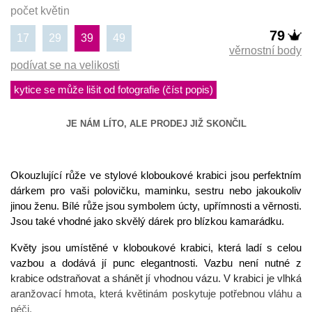
počet květin
79
17
29
39
49
věrnostní body
podívat se na velikosti
kytice se může lišit od fotografie (číst popis)
JE NÁM LÍTO, ALE PRODEJ JIŽ SKONČIL
Okouzlujíc
í
růže ve stylové kloboukové krabici jsou perfektním
dárkem pro vaši polovičku, maminku, sestru nebo jakoukoliv
jinou ženu. Bílé růže jsou symbolem úcty, upřímnosti a věrnosti.
Jsou také vhodné jako skvělý dárek pro blízkou kamarádku.
Květy jsou umístěné v kloboukové krabici, která ladí s celou
vazbou a dodává jí punc elegantnosti. Vazbu není nutné z
krabice odstraňovat a shánět jí vhodnou vázu. V krabici je vlhká
aranžovací hmota, která květinám poskytuje potřebnou vláhu a
péči.