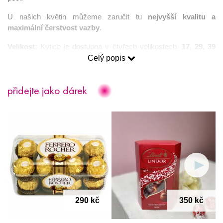
U našich květin můžeme zaručit tu
nejvyšší kvalitu a
maximální čerstvost vazby
.
Velikost:
Kytice je dostupná v čtyřech velikostech.
17
,
29, 39
nebo
49
kusů. Hlavní obrázek zobrazuje velikost
Celý popis
39
ks.
Věnování
: Ke každé kytici 
zdarma
 obdržíte pohlednici pro vaše 
přidejte jako dárek
přání. Pokud si přejete poslat kytici rovnou příjemci, rádi váš 
vzkaz napíšeme 
ručně 
(je nutné text přání napsat do okénka 
“Text vzkazu” na stránce “Dokončení objednávky”).
Věrnostní program
: nákupem jakýchkoliv produktů na našem 
e-shopu získáte 
cashback
, který můžete při registraci na 
našem webu využít formou slev na další objednávky.
Darujte netradiční květy růží, které jsou elegantní a hodí se pro 
každou příležitost.
290 kč
350 kč