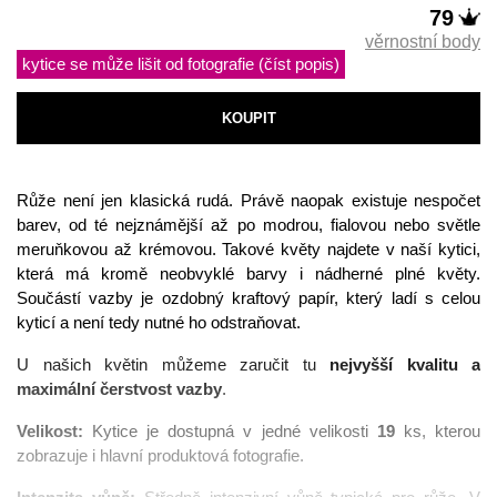
79
věrnostní body
kytice se může lišit od fotografie (číst popis)
KOUPIT
Růže není jen klasická rudá. Právě naopak existuje nespočet 
barev, od té nejznámější až po modrou, fialovou nebo světle 
meruňkovou až krémovou. Takové květy najdete v naší kytici, 
která má kromě neobvyklé barvy i nádherné plné květy. 
Součástí vazby je ozdobný kraftový papír, který ladí s celou 
kyticí a není tedy nutné ho odstraňovat.
U našich květin můžeme zaručit tu 
nejvyšší kvalitu a 
maximální čerstvost vazby
.
Velikost:
 Kytice je dostupná v jedné velikosti 
19
 ks, kterou 
zobrazuje i hlavní produktová fotografie. 