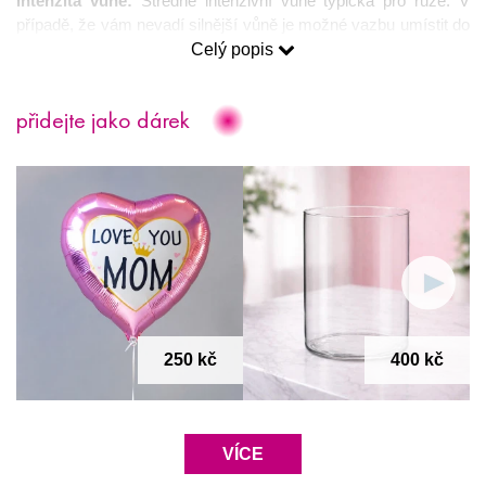
Intenzita vůně: 
Středně intenzivní vůně typická pro růže. V 
případě, že vám nevadí silnější vůně je možné vazbu umístit do 
jakýchkoliv prostor. 
Celý popis
Věnování
: Ke každé kytici 
zdarma
 obdržíte pohlednici pro vaše 
přidejte jako dárek
přání. Pokud si přejete poslat kytici rovnou příjemci, rádi váš 
vzkaz napíšeme 
ručně 
(je nutné text přání napsat do okénka 
“Text vzkazu” na stránce “Dokončení objednávky”).
Věrnostní program
: nákupem jakýchkoliv produktů na našem 
e-shopu získáte 
cashback
, který můžete při registraci na 
našem webu využít formou slev na další objednávky.
Darujte netradiční květy růží, které jsou elegantní a svou barvou 
se hodí pro každou příležitost. 
250 kč
400 kč
VÍCE