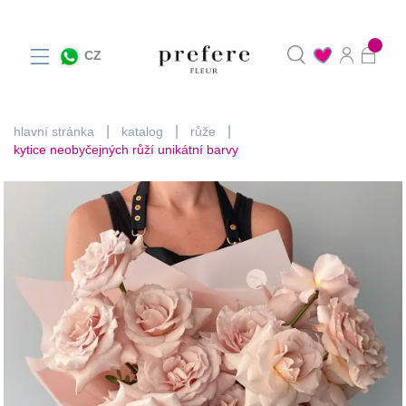
0
CZ
hlavní stránka
katalog
růže
kytice neobyčejných růží unikátní barvy