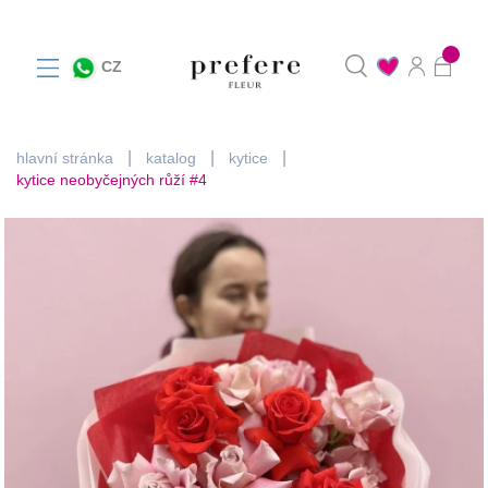
0
CZ
hlavní stránka
katalog
kytice
kytice neobyčejných růží #4