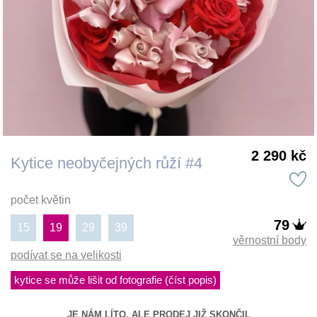
2 290 kč
Kytice neobyčejných růží #4
počet květin
79
15
19
29
39
věrnostní body
podívat se na velikosti
kytice se může lišit od fotografie (číst popis)
JE NÁM LÍTO, ALE PRODEJ JIŽ SKONČIL