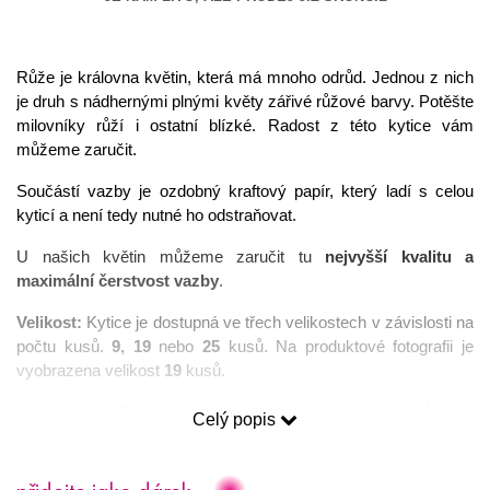
Růže je královna květin, která má mnoho odrůd. Jednou z nich 
je druh s nádhernými plnými květy zářivé růžové barvy. Potěšte 
milovníky růží i ostatní blízké. Radost z této kytice vám 
můžeme zaručit. 
Součástí vazby je ozdobný kraftový papír, který ladí s celou 
kyticí a není tedy nutné ho odstraňovat.
U našich květin můžeme zaručit tu 
nejvyšší kvalitu a 
maximální čerstvost vazby
.
Velikost:
 Kytice je dostupná ve třech velikostech v závislosti na 
počtu kusů. 
9, 19
 nebo 
25
 kusů. Na produktové fotografii je 
vyobrazena velikost
 19
 kusů.
Intenzita vůně: 
Středně intenzivní vůně typická pro růže. V 
Celý popis
případě, že vám nevadí silnější vůně je možné vazbu umístit do 
jakýchkoliv prostor. 