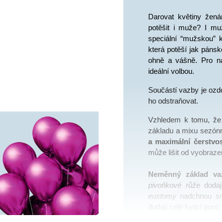
Darovat květiny žená
potěšit i muže? I muži
speciální “mužskou” k
která potěší jak pánsk
ohně a vášně. Pro nar
ideální volbou.  
Součástí vazby je ozdob
ho odstraňovat. 
Vzhledem k tomu, že
základu a mixu sezónn
a maximální čerstvo
může lišit od vyobraze
Neměnný základ vaz
pivoňkové růže 
eustomy
 nadchnou sní
dodají celé kytici punc 