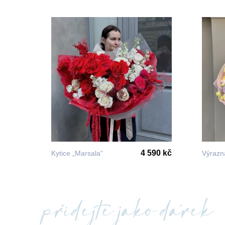
4 590 kč
Kytice „Marsala“
Výrazná
přidejte jako dárek