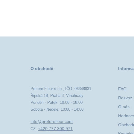
O obchodě
Informa
Prefere Fleur s.r.o., IČO: 06348831
FAQ
Řipská 18, Praha 3, Vinohrady
Rozvoz k
Pondělí - Pátek: 10:00 - 18:00
O nás
Sobota - Neděle: 10:00 - 14:00
Hodnoce
info@preferefleur.com
Obchodn
+420 777 300 971
CZ:
Kontakt