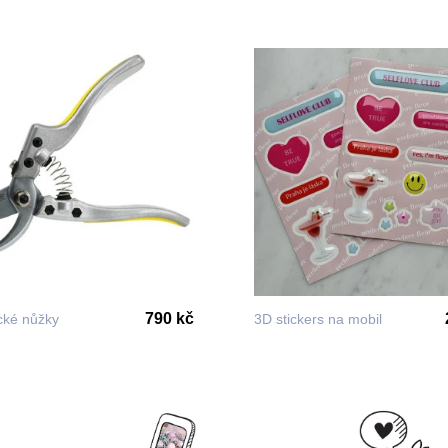
790 kč
ické nůžky
3D stickers na mobil