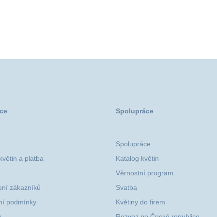
ce
Spolupráce
Spolupráce
větin a platba
Katalog květin
Věrnostní program
ní zákazníků
Svatba
í podmínky
Květiny do firem
y
Rozvoz po České republice