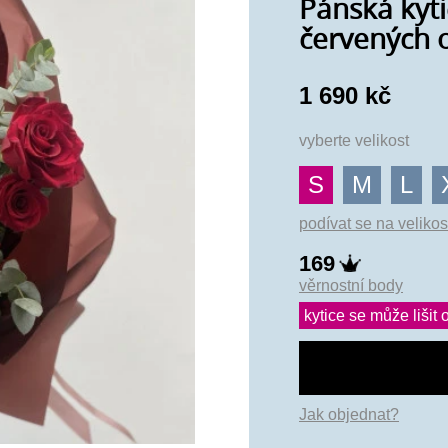
Pánská kyti
červených 
1 690 kč
vyberte velikost
S
M
L
podívat se na velikos
169
věrnostní body
kytice se může lišit o
Jak objednat?