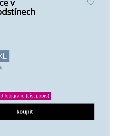
ce v
odstínech
XL
ti
d fotografie (číst popis)
koupit