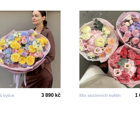
3 890 kč
1 
 kytice
Mix sezónních květin