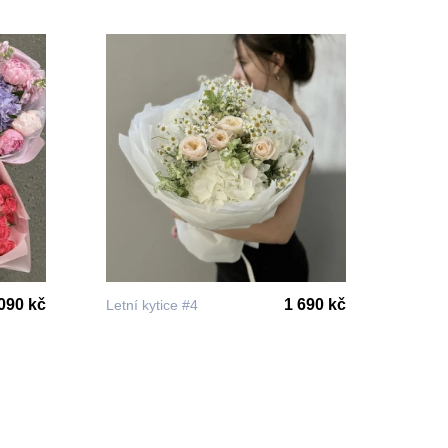
090 kč
1 690 kč
Letní kytice #4