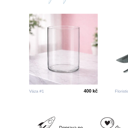
400 kč
Váza #1
Florist
Doprava po