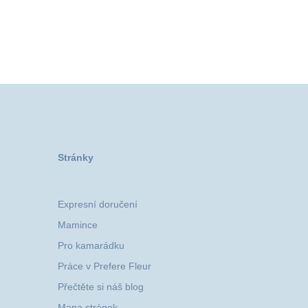
Stránky
Expresní doručení
Mamince
Pro kamarádku
Práce v Prefere Fleur
Přečtěte si náš blog
Mapa stránek