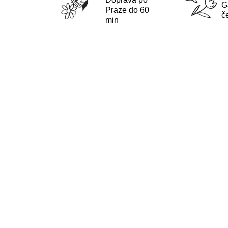
G
Praze do 60
č
min