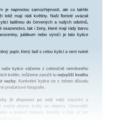
m je naprostou samozřejmostí, ale co takhle 
 totiž mají rádi květiny. Naši floristé uvázali 
ytici laděnou do červených a rudých odstínů, 
é osazenstvo, tak i ženy, které mají rády barvu 
ozeniny, jubileum nebo výročí je tato kytice 
ný papír, který ladí s celou kyticí a není nutné 
 naše kytice vážeme z celoročně neměnného 
ích květin, můžeme zaručit tu 
nejvyšší kvalitu 
st vazby
. Konkrétní kytice se z tohoto důvodu 
né produktové fotografie. 
by (k dispozici po celý rok)
: 
klasické a 
dodají svými plnými květy na objemu. Výraznější 
lky a podpoří fantazii. 
Stračky
 a 
fialy
 už jen 
jedinečnosti.