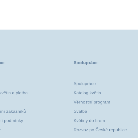
ce
Spolupráce
Spolupráce
větin a platba
Katalog květin
Věrnostní program
ní zákazníků
Svatba
í podmínky
Květiny do firem
y
Rozvoz po České republice