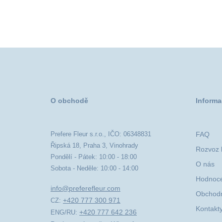
O obchodě
Informa
Prefere Fleur s.r.o., IČO: 06348831
FAQ
Řipská 18, Praha 3, Vinohrady
Rozvoz k
Pondělí - Pátek: 10:00 - 18:00
O nás
Sobota - Neděle: 10:00 - 14:00
Hodnoce
info@preferefleur.com
Obchodn
+420 777 300 971
CZ:
Kontakt
+420 777 642 236
ENG/RU: