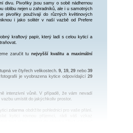
ní divu. Pivoňky jsou samy o sobě nádhernou 
u oblibu nejen u zahradníků, ale i u samotných 
 se pivoňky používají do různých květinových 
iknou i jako solitér v naší vazbě od Prefere 
bný kraftový papír, který ladí s celou kyticí a 
traňovat.
eme zaručit tu 
nejvyšší kvalitu a maximální 
stupná ve čtyřech velikostech. 
9, 19, 29
 nebo 
39 
otografii je vyobrazena kytice odpovídající 
29
ně intenzivní vůně. V případě, že vám nevadí 
 vazbu umístit do jakýchkoliv prostor. 
tici 
zdarma
 obdržíte pohlednici pro vaše přání. 
lat kytici rovnou příjemci, rádi váš vzkaz 
utné text přání napsat do okénka “Text vzkazu” 
 objednávky”).