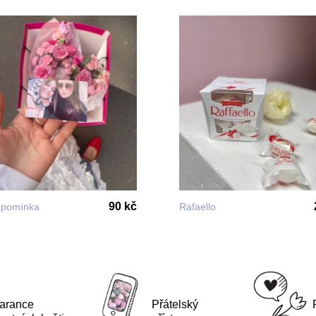
90 kč
zpomínka
Rafaello
arance
Přátelský