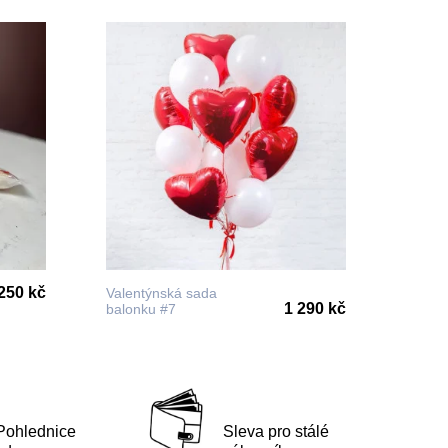
250 kč
Valentýnská sada
1 290 kč
balonku #7
Pohlednice
Sleva pro stálé