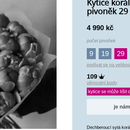
Kytice korá
pivoněk 29
4 990 kč
počet pivoňek
9
19
29
podívat se na velikos
109
věrnostní body
kytice se může lišit o
je nám 
Dechberoucí sytá korá