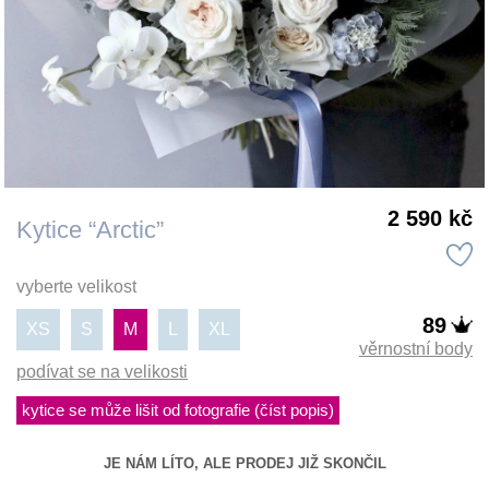
2 590 kč
Kytice “Arctic”
vyberte velikost
89
XS
S
M
L
XL
věrnostní body
podívat se na velikosti
kytice se může lišit od fotografie (číst popis)
JE NÁM LÍTO, ALE PRODEJ JIŽ SKONČIL