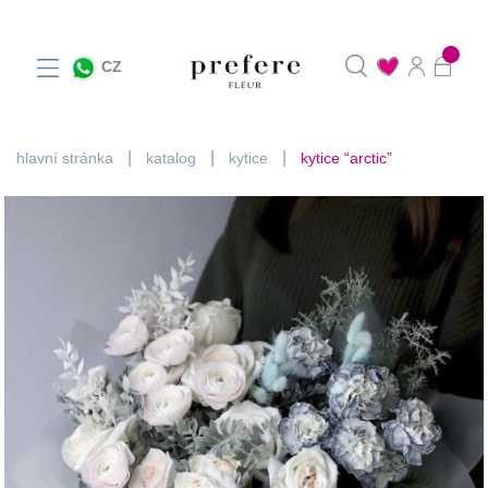
0
CZ
hlavní stránka
katalog
kytice
kytice “arctic”