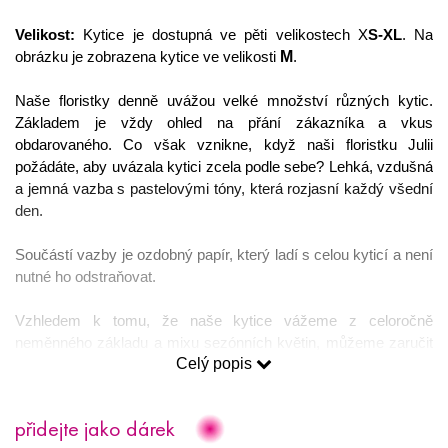
Velikost:
 Kytice je dostupná ve pěti velikostech X
S-XL
. Na 
M
obrázku je zobrazena kytice ve velikosti 
.
Naše floristky denně uvážou velké množství různých kytic. 
Základem je vždy ohled na přání zákazníka a vkus 
obdarovaného. Co však vznikne, když naši floristku Julii 
požádáte, aby uvázala kytici zcela podle sebe? Lehká, vzdušná 
a jemná vazba s pastelovými tóny, která rozjasní každý všední 
den.  
Součástí vazby je ozdobný papír, který ladí s celou kyticí a není 
nutné ho odstraňovat. 
Vzhledem k tomu, že naše kytice vážeme z celoročně 
neměnného základu a mixu sezónních květin, můžeme zaručit 
Celý popis
tu 
nejvyšší kvalitu a maximální čerstvost vazby
. Konkrétní 
kytice se z tohoto důvodu může lišit od vyobrazené produktové 
fotografie. 
přidejte jako dárek