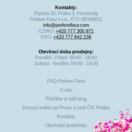
obdarovanému, tak i naší Julii. 
Kontakty:
Řipská 18, Praha 3, Vinohrady
Prefere Fleur s.r.o., IČO: 06348831
info@preferefleur.com
CZ/RU:
+420 777 300 971
ENG:
+420 777 642 236
Otevírací doba prodejny:
Pondělí - Pátek: 09:00 - 18:00
Sobota - Neděle: 09:00 - 14:00
FAQ Prefere Fleur
O nás
Přečtěte si náš blog
Rozvoz květin po Praze a celé ČR. Platba
Kontakty
Obchodní podmínky