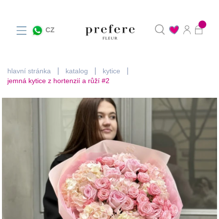
0
CZ
hlavní stránka
katalog
kytice
jemná kytice z hortenzií a růží #2