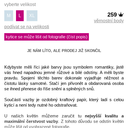
vyberte velikost
259
M
L
XL
věrnostní body
podívat se na velikosti
kytice se může lišit od fotografie (číst popis)
JE NÁM LÍTO, ALE PRODEJ JIŽ SKONČIL
Kdybyste měli říci jaké barvy jsou symbolem romantiky, jistě 
vás hned napadnou jemné růžové a bílé odstíny. A měli byste 
pravdu. Spojení těchto barev dokonale vyjadřuje něžnost a 
čistotu lásky samotné. Stačí jen přivonět a obdarovaná osoba 
se ihned přenese do říše snění a splněných snů. 
Součástí vazby je ozdobný kraftový papír, který ladí s celou 
kyticí a není tedy nutné ho odstraňovat.
U našich květin můžeme zaručit tu 
nejvyšší kvalitu a 
maximální čerstvost vazby
. Z tohoto důvodu se odstín květin 
může lišit od vyobrazené fotografie.