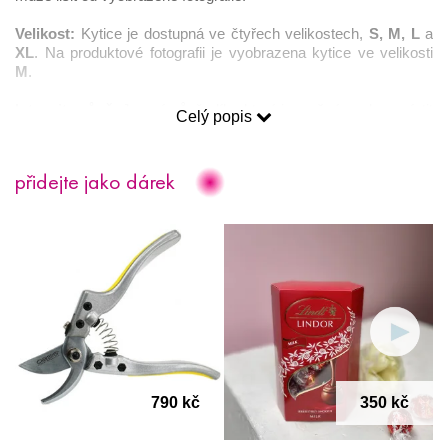
Velikost:
 Kytice je dostupná ve čtyřech velikostech, 
S, M, L 
a
XL
. Na produktové fotografii je vyobrazena kytice ve velikosti 
M
.  
Intenzita vůně: 
Jemná vůně, díky které je možné vazbu umístit 
Celý popis
do jakýchkoliv prostor. 
Věnování
: Ke každé kytici 
zdarma
 obdržíte pohlednici pro vaše 
přidejte jako dárek
přání. Pokud si přejete poslat kytici rovnou příjemci, rádi váš 
vzkaz napíšeme 
ručně 
(je nutné text přání napsat do okénka 
“Text vzkazu” na stránce “Dokončení objednávky”).
Věrnostní program
: nákupem jakýchkoliv produktů na našem 
e-shopu získáte 
cashback
, který můžete při registraci na 
našem webu využít formou slev na další objednávky.
Romantické city se dají vyjádřit i jinak než slovy. Právě květiny 
řeknou často více, a navíc si je lze nasušit i na památku. 
790 kč
350 kč