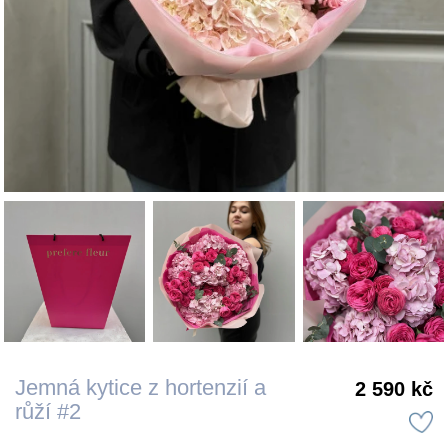
Jemná kytice z hortenzií a
2 590 kč
růží #2