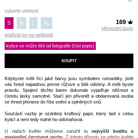
vyberte velikost
169
S
M
L
XL
věrnostní body
podívat se na velikosti
kytice se může lišit od fotografie (číst popis)
KOUPIT
Kdybyste měli říci jaké barvy jsou symbolem romantiky, jistě 
vás hned napadnou jemné růžové a bílé odstíny. A měli byste 
pravdu. Spojení těchto barev dokonale vyjadřuje něžnost a 
čistotu lásky samotné. Stačí jen přivonět a obdarovaná osoba 
se ihned přenese do říše snění a splněných snů. 
Součástí vazby je ozdobný kraftový papír, který ladí s celou 
kyticí a není tedy nutné ho odstraňovat.
U našich květin můžeme zaručit tu 
nejvyšší kvalitu a 
maximální čerstvost vazby
. Z tohoto důvodu se odstín květin 