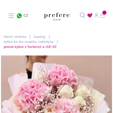
0
CZ
hlavní stránka
katalog
kytice ke dni svatého valentýna
jemná kytice z hortenzií a růží #2