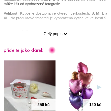
může lišit od vyobrazené fotografie.
Velikost:
 Kytice je dostupná ve čtyřech velikostech, 
S, M, L 
a
XL
. Na produktové fotografii je vyobrazena kytice ve velikosti 
S
. 
Intenzita vůně: 
Jemná vůně, díky které je možné vazbu umístit 
Celý popis
do jakýchkoliv prostor. 
Věnování
: Ke každé kytici 
zdarma
 obdržíte pohlednici pro vaše 
přidejte jako dárek
přání. Pokud si přejete poslat kytici rovnou příjemci, rádi váš 
vzkaz napíšeme 
ručně 
(je nutné text přání napsat do okénka 
“Text vzkazu” na stránce “Dokončení objednávky”).
Věrnostní program
: nákupem jakýchkoliv produktů na našem 
e-shopu získáte 
cashback
, který můžete při registraci na 
našem webu využít formou slev na další objednávky.
Romantické city se dají vyjádřit i jinak než slovy. Právě květiny 
řeknou často více, a navíc si je lze nasušit i na památku. 
250 kč
120 kč