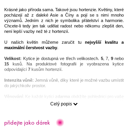
Krásné jako příroda sama. Takové jsou hortenzie. Květiny, které 
pocházejí až z daleké Asie a Číny a pojí se s nimi mnoho 
významů. Jedním z nich je symbolika přátelství a harmonie. 
Chcete-li tedy jen tak udělat radost nebo někomu zlepšit den, 
není lepší vazby než té z hortenzií. 
U našich květin můžeme zaručit tu 
nejvyšší kvalitu a 
maximální čerstvost vazby
. 
Velikost:
 Kytice je dostupná ve třech velikostech. 
5
, 7, 
9
 nebo 
15 
kusů. Na produktové fotografii je vyobrazena kytice 
odpovídající 
7
 kusům hortenzií.   
Intenzita vůně: 
Jemná vůně, díky které je možné vazbu umístit 
do jakýchkoliv prostor. 
Věnování
: Ke každé kytici 
zdarma
 obdržíte pohlednici pro vaše 
přání. Pokud si přejete poslat kytici rovnou příjemci, rádi váš 
Celý popis
vzkaz napíšeme 
ručně 
(je nutné text přání napsat do okénka 
“Text vzkazu” na stránce “Dokončení objednávky”).
přidejte jako dárek
Věrnostní program
: nákupem jakýchkoliv produktů na našem 