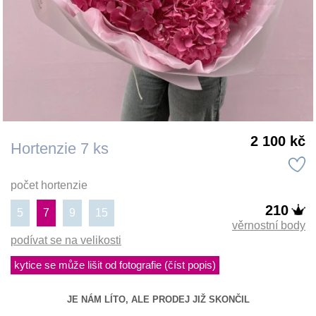
2 100 kč
Hortenzie 7 ks
počet hortenzie
210
5
7
9
15
věrnostní body
podívat se na velikosti
kytice se může lišit od fotografie (číst popis)
JE NÁM LÍTO, ALE PRODEJ JIŽ SKONČIL