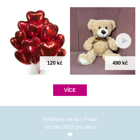
e-shopu získáte 
cashback
, který můžete při registraci na 
našem webu využít formou slev na další objednávky.
Darujte květiny, které při správné péči vydrží dlouho ve váze, 
ale snadno si je lze i nasušit a uchovat na památku. 
120 kč
490 kč
VÍCE
Květinový servis v Praze
od roku 2015 pro vás s