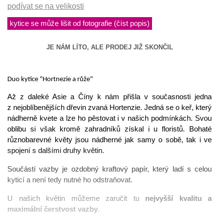
podívat se na velikosti
kytice se může lišit od fotografie (číst popis)
JE NÁM LÍTO, ALE PRODEJ JIŽ SKONČIL
Duo kytice "Hortnezie a růže"
Až z daleké Asie a Číny k nám přišla v současnosti jedna
z nejoblíbenějších dřevin zvaná Hortenzie. Jedná se o keř, který
nádherně kvete a lze ho pěstovat i v našich podmínkách. Svou
oblibu si však kromě zahradníků získal i u floristů. Bohaté
různobarevné květy jsou nádherné jak samy o sobě, tak i ve
spojení s dalšími druhy květin.
Součástí vazby je ozdobný kraftový papír, který ladí s celou 
kyticí a není tedy nutné ho odstraňovat.
U našich květin můžeme zaručit tu 
nejvyšší kvalitu a 
maximální čerstvost vazby
. 