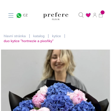
0
CZ
hlavní stránka
katalog
kytice
duo kytice "hortnezie a pivoňky"