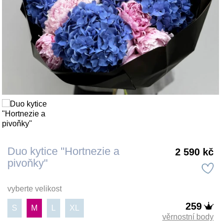
Duo kytice "Hortnezie a
2 590 kč
pivoňky"
vyberte velikost
259
S
M
L
XL
věrnostní body