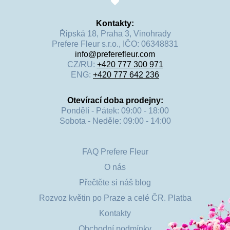
Věrnostní program
: nákupem jakýchkoliv produktů na našem 
e-shopu získáte 
cashback
, který můžete při registraci na 
Kontakty:
našem webu využít formou slev na další objednávky.
Řipská 18, Praha 3, Vinohrady
Prefere Fleur s.r.o., IČO: 06348831
Každá oslava lásky bude díky této jedinečné vazbě 
info@preferefleur.com
nezapomenutelným zážitkem.
CZ/RU:
+420 777 300 971
ENG:
+420 777 642 236
Otevírací doba prodejny:
Pondělí - Pátek: 09:00 - 18:00
Sobota - Neděle: 09:00 - 14:00
FAQ Prefere Fleur
O nás
Přečtěte si náš blog
Rozvoz květin po Praze a celé ČR. Platba
Kontakty
Obchodní podmínky