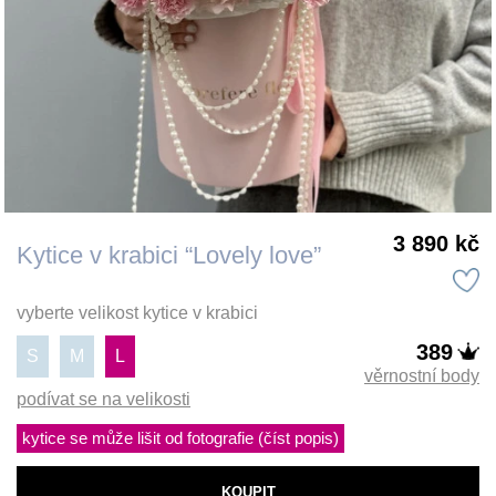
3 890 kč
Kytice v krabici “Lovely love”
vyberte velikost kytice v krabici
389
S
M
L
věrnostní body
podívat se na velikosti
kytice se může lišit od fotografie (číst popis)
KOUPIT