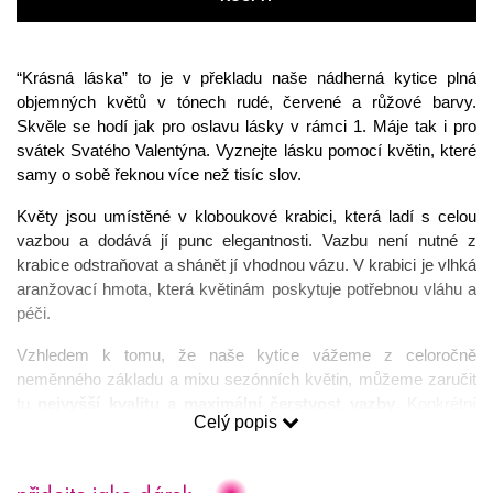
“Krásná láska” to je v překladu naše nádherná kytice plná 
objemných květů v tónech rudé, červené a růžové barvy. 
Skvěle se hodí jak pro oslavu lásky v rámci 1. Máje tak i pro 
svátek Svatého Valentýna. Vyznejte lásku pomocí květin, které 
samy o sobě řeknou více než tisíc slov. 
Květy jsou umístěné v kloboukové krabici, která ladí s celou 
vazbou a dodává jí punc elegantnosti. Vazbu není nutné z 
krabice odstraňovat a shánět jí vhodnou vázu. V krabici je vlhká 
aranžovací hmota, která květinám poskytuje potřebnou vláhu a 
péči. 
Vzhledem k tomu, že naše kytice vážeme z celoročně 
neměnného základu a mixu sezónních květin, můžeme zaručit 
tu 
nejvyšší kvalitu a maximální čerstvost vazby
. Konkrétní 
Celý popis
kytice se z tohoto důvodu může lišit od vyobrazené produktové 
fotografie. 