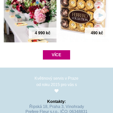
Velikost:
 Kytice je dostupná v jedné velikosti, která je 
vyobrazena na hlavní fotografii. 
Intenzita vůně: 
Středně intenzivní vůně. V případě, že vám 
nevadí silnější vůně je možné vazbu umístit do jakýchkoliv 
4 990 kč
490 kč
prostor.
Věrnostní program
: nákupem jakýchkoliv produktů na našem 
e-shopu získáte 
cashback
, který můžete při registraci na 
VÍCE
našem webu využít formou slev na další objednávky.
Smyslné tóny červené barvy jsou skvělým symbolem lásky i 
vášně. Záleží jen na vás, co chcete vyjádřit. 
Květinový servis v Praze
od roku 2015 pro vás s
Kontakty:
Řipská 18, Praha 3, Vinohrady
Prefere Fleur s.r.o., IČO: 06348831