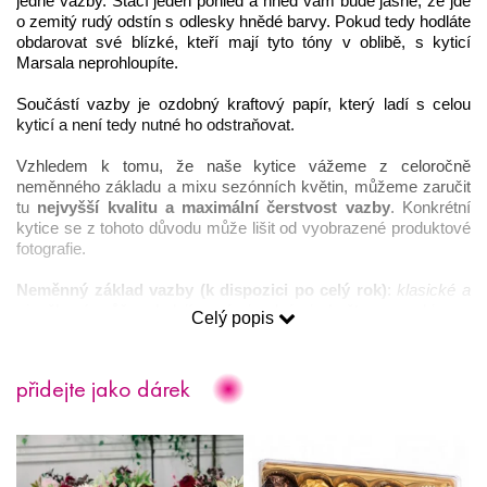
jedné vazby. Stačí jeden pohled a hned vám bude jasné, že jde 
o zemitý rudý odstín s odlesky hnědé barvy. Pokud tedy hodláte 
obdarovat své blízké, kteří mají tyto tóny v oblibě, s kyticí 
Marsala neprohloupíte. 
Součástí vazby je ozdobný kraftový papír, který ladí s celou 
kyticí a není tedy nutné ho odstraňovat.
Vzhledem k tomu, že naše kytice vážeme z celoročně 
neměnného základu a mixu sezónních květin, můžeme zaručit 
tu 
nejvyšší kvalitu a maximální čerstvost vazby
. Konkrétní 
kytice se z tohoto důvodu může lišit od vyobrazené produktové 
fotografie. 
Neměnný základ vazby (k dispozici po celý rok)
: 
klasické a 
pivoňkové růže 
dodají svými plnými květy na objemu. 
Celý popis
Výraznější 
eustomy
 nadchnou snílky a podpoří fantazii. 
Stračky
a 
fialy
 už jen dodají celé kytici punc jedinečnosti.
přidejte jako dárek
Mix sezónních květin 
dle ročního období:
Léto – pivoňky, hortenzie, stračky
Podzim – jiřiny, hortenzie
Zima – pryskyřník, tulipány
Jaro – tulipány, hyacinty, pryskyřník