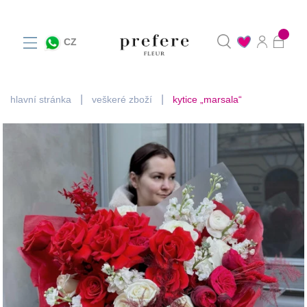
0
CZ
hlavní stránka
veškeré zboží
kytice „marsala“