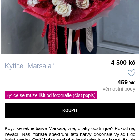
4 590 kč
Kytice „Marsala“
459
věrnostní body
kytice se může lišit od fotografie (číst popis)
KOUPIT
Když se řekne barva Marsala, víte, o jaký odstín jde? Pokud ne, 
nevadí. Naši floristé spektrum této barvy dokonale vyladili do 