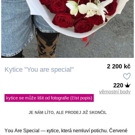
2 200 kč
Kytice "You are special"
220
věrnostní body
kytice se může lišit od fotografie (číst popis)
JE NÁM LÍTO, ALE PRODEJ JIŽ SKONČIL
You Are Special — кytice, která nemluví potichu. Červené