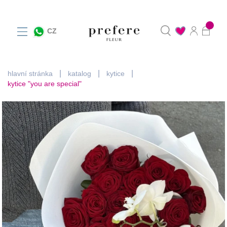
0
CZ
hlavní stránka
katalog
kytice
kytice "you are special"