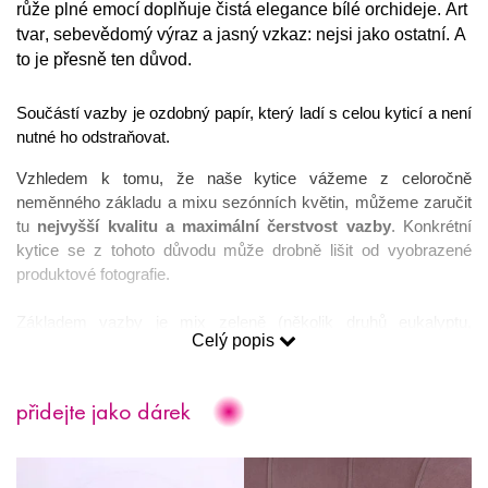
růže plné emocí doplňuje čistá elegance bílé orchideje. Art
tvar, sebevědomý výraz a jasný vzkaz: nejsi jako ostatní. A
to je přesně ten důvod.
Součástí vazby je ozdobný papír, který ladí s celou kyticí a není 
nutné ho odstraňovat. 
Vzhledem k tomu, že naše kytice vážeme z celoročně 
neměnného základu a mixu sezónních květin, můžeme zaručit 
tu 
nejvyšší kvalitu a maximální čerstvost vazby
. Konkrétní 
kytice se z tohoto důvodu může drobně lišit od vyobrazené 
produktové fotografie. 
Základem vazby je mix zeleně (několik druhů eukalyptu, 
Celý popis
pistácie) a wax flower.
Velikost:
 Kytice je dostupná v jedné velikosti, která je 
přidejte jako dárek
vyobrazena na hlavní fotografii. 
Intenzita vůně: 
Nepatrná vůně. Kytice je intenzitou své vůně 