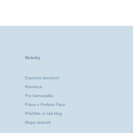
Stránky
Expresní doručení
Mamince
Pro kamarádku
Práce v Prefere Fleur
Přečtěte si náš blog
Mapa stránek