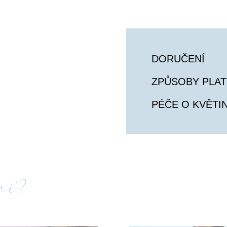
Věrnostní program
:
shopu získáte 
cashba
využít formou slev na 
Potěšte kyticí, která je
DORUČENÍ
ZPŮSOBY PLAT
PÉČE O KVĚTI
tní?