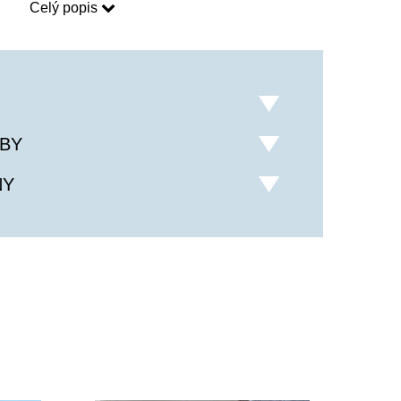
Celý popis
 nákupem jakýchkoliv produktů na našem e-
ck
, který můžete při registraci na našem webu 
další objednávky.
 jedinečná a stále oblíbená! 
BY
NY