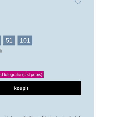
51
101
ti
d fotografie (číst popis)
koupit