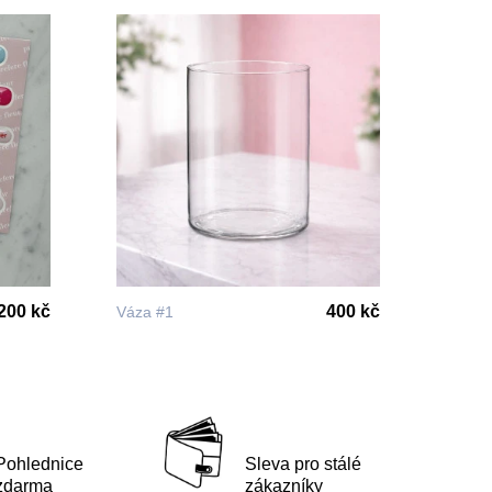
200 kč
400 kč
Váza #1
Pohlednice
Sleva pro stálé
zdarma
zákazníky