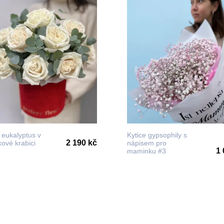
 eukalyptus v
Kytice gypsophily s
2 190 kč
ové krabici
nápisem pro
1 
maminku #3