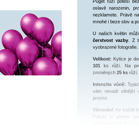
Puget růží potěší bez
oslavě narozenin, pr
nezklamete. Právě na
mnohé i beze slov a pot
U našich květin můž
čerstvost vazby
. Z 
vyobrazené fotografie.
Velikost:
 Kytice je do
101 
ks růží. Na pro
zmíněných
25
 ks
 růží.
Intenzita vůně: 
Typic
vám nevadí silnější 
prostor. 
Věnování
: Ke každé ky
Pokud si přejete pos
napíšeme 
ručně 
(je n
na stránce “Dokončení