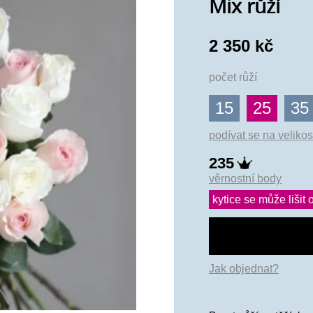
Mix růží
2 350 kč
počet růží
15
25
35
podívat se na velikos
235
věrnostní body
kytice se může lišit o
Jak objednat?