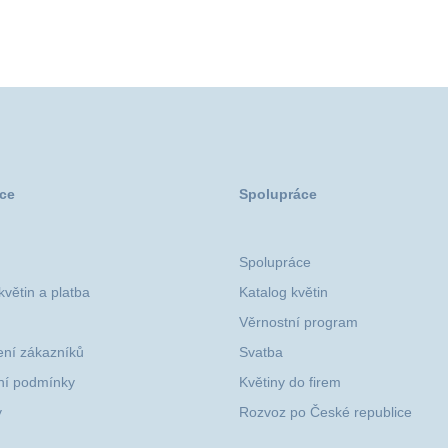
ce
Spolupráce
Spolupráce
větin a platba
Katalog květin
Věrnostní program
ní zákazníků
Svatba
í podmínky
Květiny do firem
y
Rozvoz po České republice