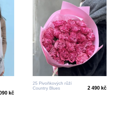
25 Pivoňkových růží
2 490 kč
Country Blues
090 kč