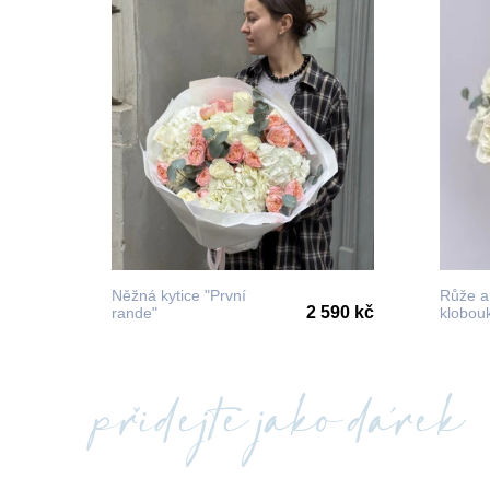
Něžná kytice "První
Růže a
2 590 kč
rande"
klobouk
přidejte jako dárek