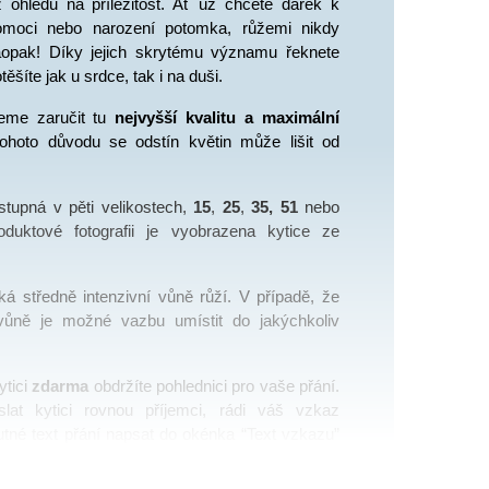
 ohledu na příležitost. Ať už chcete dárek k 
omoci nebo narození potomka, růžemi nikdy 
opak! Díky jejich skrytému významu řeknete 
ěšíte jak u srdce, tak i na duši. 
eme zaručit tu 
nejvyšší kvalitu a maximální 
tohoto důvodu se odstín květin může lišit od 
stupná v pěti velikostech, 
15
, 
25
, 
35, 51
 nebo 
duktové fotografii je vyobrazena kytice ze 
 
ká středně intenzivní vůně růží. V případě, že 
vůně je možné vazbu umístit do jakýchkoliv 
tici 
zdarma
 obdržíte pohlednici pro vaše přání. 
lat kytici rovnou příjemci, rádi váš vzkaz 
utné text přání napsat do okénka “Text vzkazu” 
 objednávky”).