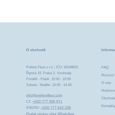
O obchodě
Informa
Prefere Fleur s.r.o., IČO: 06348831
FAQ
Řipská 18, Praha 3, Vinohrady
Rozvoz k
Pondělí - Pátek: 10:00 - 18:00
O nás
Sobota - Neděle: 10:00 - 14:00
Hodnoce
info@preferefleur.com
Obchodn
+420 777 300 971
CZ:
Kontakt
+420 777 642 236
ENG/RU:
Poslat zprávu přes WhatsApp