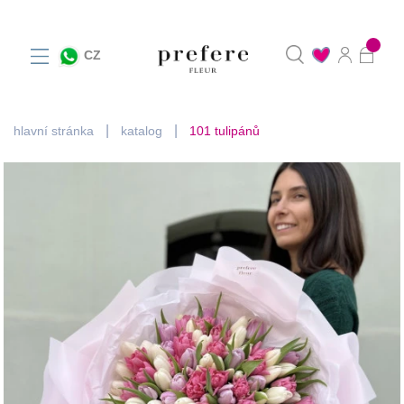
0
CZ
hlavní stránka
katalog
101 tulipánů