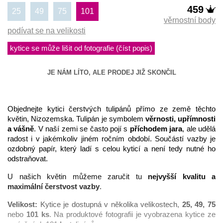
459
25
49
75
101
věrnostní body
podívat se na velikosti
kytice se může lišit od fotografie (číst popis)
JE NÁM LÍTO, ALE PRODEJ JIŽ SKONČIL
Objednejte kytici čerstvých tulipánů přímo ze země těchto
květin, Nizozemska. Tulipán je symbolem
věrnosti, upřímnosti
a vášně
. V naší zemi se často pojí s
příchodem jara
, ale udělá
radost i v jakémkoliv jiném ročním období. Součástí vazby je
ozdobný papír, který ladí s celou kyticí a není tedy nutné ho
odstraňovat.
U našich květin můžeme zaručit tu
nejvyšší kvalitu a
maximální čerstvost vazby
.
Velikost:
Kytice je dostupná v několika velikostech,
25, 49, 75
nebo
101 ks
. Na produktové fotografii je vyobrazena kytice ze