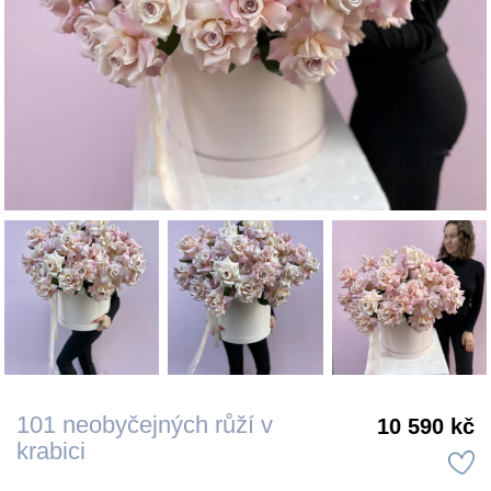
101 neobyčejných růží v
10 590 kč
krabici