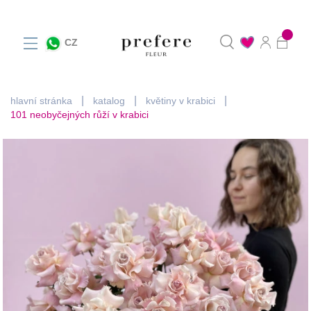
0
CZ
hlavní stránka
katalog
květiny v krabici
101 neobyčejných růží v krabici