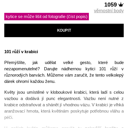
1059
věrnostní body
kytice se může lišit od fotografie (číst popis)
KOUPIT
101 růží v krabici
Přemýšlíte, jak udělat velké gesto, které bude 
nezapomenutelné? Darujte nádhernou kytici 101 růží v 
různorodých barvách. Můžeme vám zaručit, že tento velkolepý 
dárek ohromí každou ženu. 
Květy jsou umístěné v kloboukové krabici, která ladí s celou 
vazbou a dodává jí punc elegantnosti. Vazbu není nutné z 
krabice odstraňovat a shánět jí vhodnou vázu. V krabici je vlhká 
aranžovací hmota, která květinám poskytuje potřebnou vláhu a 
péči. 