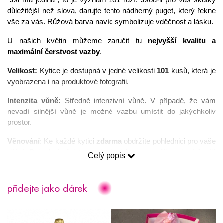
“Jsi má jediná”, to je význam 101 růží. Jsou-li pro vás skutky 
důležitější než slova, darujte tento nádherný puget, který řekne 
vše za vás. Růžová barva navíc symbolizuje vděčnost a lásku. 
U našich květin můžeme zaručit tu 
nejvyšší kvalitu a 
maximální čerstvost vazby
. 
Velikost:
 Kytice je dostupná v jedné velikosti
 101
 kusů, která je 
vyobrazena i na produktové fotografii. 
Intenzita vůně: 
Středně intenzivní vůně. V případě, že vám 
nevadí silnější vůně je možné vazbu umístit do jakýchkoliv 
prostor. 
Věnování
: Ke každé kytici 
zdarma
 obdržíte pohlednici pro vaše 
přání. Pokud si přejete poslat kytici rovnou příjemci, rádi váš 
Celý popis
vzkaz napíšeme 
ručně 
(je nutné text přání napsat do okénka 
“Text vzkazu” na stránce “Dokončení objednávky”).
přidejte jako dárek
Věrnostní program
: nákupem jakýchkoliv produktů na našem 
e-shopu získáte 
cashback
, který můžete při registraci na 
našem webu využít formou slev na další objednávky.