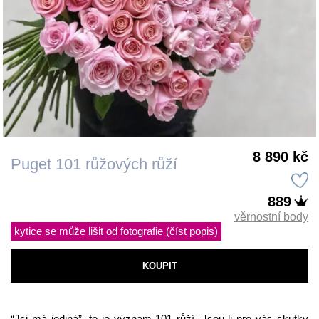
8 890 kč
Puget 101 růžových růží
889
věrnostní body
kytice se může lišit od fotografie (číst popis)
KOUPIT