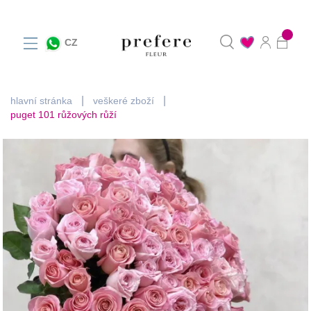
0
CZ
hlavní stránka
veškeré zboží
puget 101 růžových růží