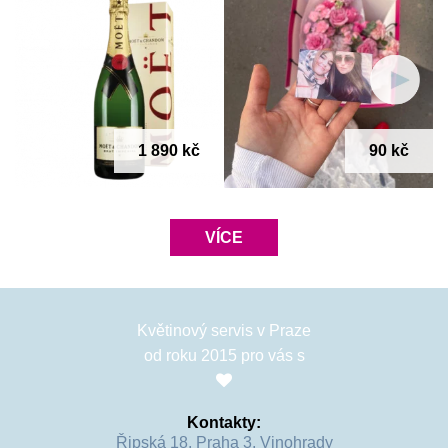
I beze slov lze mluvit. Darujte puget 101 růžových růží, které 
svou květomluvou a počtem řeknou vše co máte na srdci!
1 890 kč
90 kč
VÍCE
Květinový servis v Praze
od roku 2015 pro vás s
Kontakty:
Řipská 18, Praha 3, Vinohrady