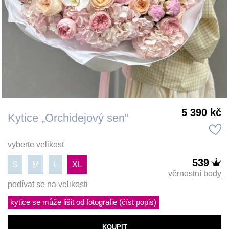
5 390 kč
Kytice „Orchidejový sen“
vyberte velikost
539
S
M
L
XL
věrnostní body
podívat se na velikosti
kytice se může lišit od fotografie (číst popis)
KOUPIT