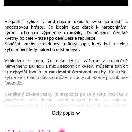
Elegantní kytice s orchidejemi okouzlí svou jemností a 
nadčasovou krásou. Je ideální jako dárek k narozeninám, 
výročí nebo pro výjimečné okamžiky. Doručujeme čerstvé 
květiny po celé Praze i po celé České republice.
Součástí vazby je ozdobný kraftový papír, který ladí s celou 
kyticí a není tedy nutné ho odstraňovat.
Vzhledem k tomu, že naše kytice vážeme z celoročně 
neměnného základu a mixu sezónních květin, můžeme zaručit 
tu 
nejvyšší kvalitu a maximální čerstvost vazby
. Konkrétní 
kytice se z tohoto důvodu může lišit od vyobrazené produktové 
fotografie. 
Neměnný základ vazby (k dispozici po celý rok)
: 
klasické a 
pivoňkové růže 
dodají svými plnými květy na objemu. 
Výraznější 
eustomy
 nadchnou snílky a podpoří fantazii. 
Stračky
a 
fialy
 už jen dodají celé kytici punc jedinečnosti.
Celý popis
Mix sezónních květin 
dle ročního období:
Léto – pivoňky, hortenzie, stračky