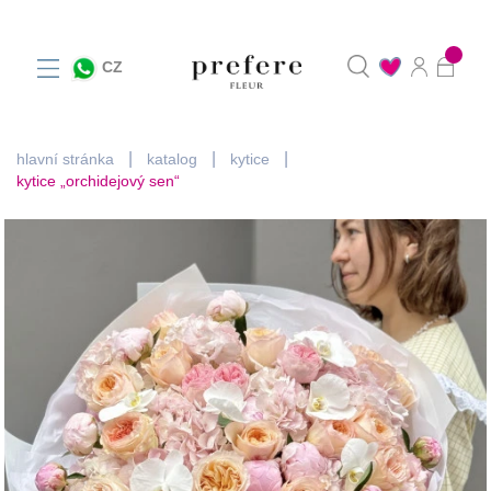
0
CZ
hlavní stránka
katalog
kytice
kytice „orchidejový sen“