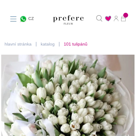
0
CZ
hlavní stránka
katalog
101 tulipánů