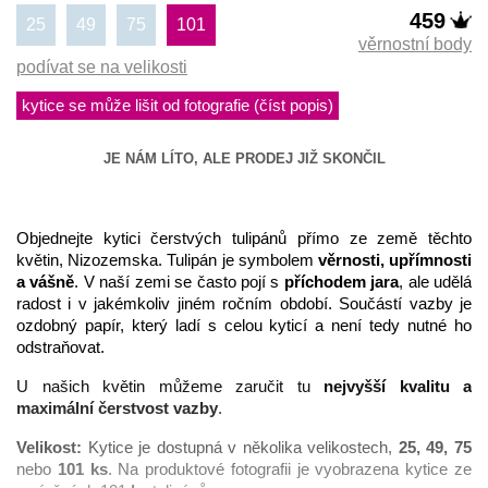
459
25
49
75
101
věrnostní body
podívat se na velikosti
kytice se může lišit od fotografie (číst popis)
JE NÁM LÍTO, ALE PRODEJ JIŽ SKONČIL
Objednejte kytici čerstvých tulipánů přímo ze země těchto
květin, Nizozemska. Tulipán je symbolem
věrnosti, upřímnosti
a vášně
. V naší zemi se často pojí s
příchodem jara
, ale udělá
radost i v jakémkoliv jiném ročním období. Součástí vazby je
ozdobný papír, který ladí s celou kyticí a není tedy nutné ho
odstraňovat.
U našich květin můžeme zaručit tu
nejvyšší kvalitu a
maximální čerstvost vazby
.
Velikost:
Kytice je dostupná v několika velikostech,
25, 49, 75
nebo
101 ks
. Na produktové fotografii je vyobrazena kytice ze